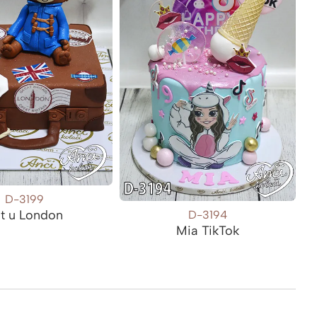
D-3199
t u London
D-3194
Mia TikTok