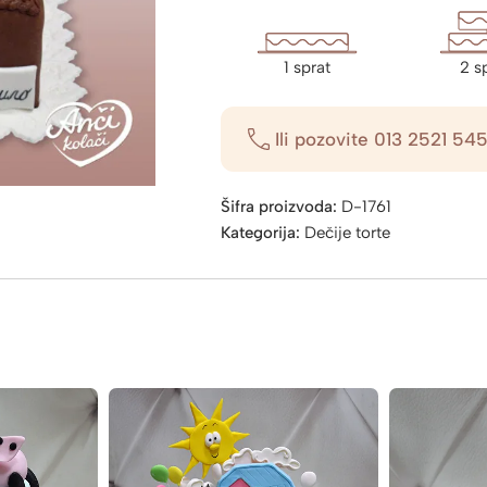
1 sprat
2 s
Ili pozovite
013 2521 54
Šifra proizvoda:
D-1761
Kategorija:
Dečije torte