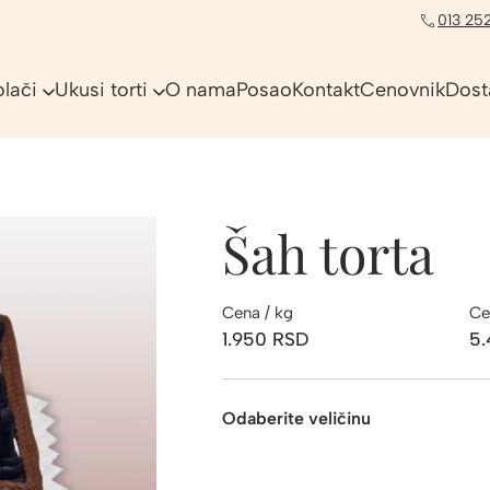
013 252
olači
Ukusi torti
O nama
Posao
Kontakt
Cenovnik
Dost
Šah torta
Cena / kg
Ce
1.950
RSD
5
Odaberite veličinu