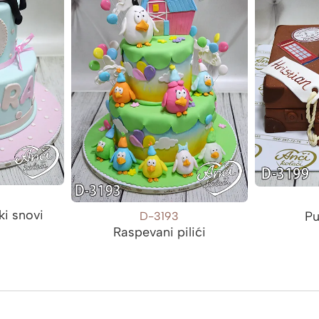
ki snovi
Pu
D-3193
Raspevani pilići