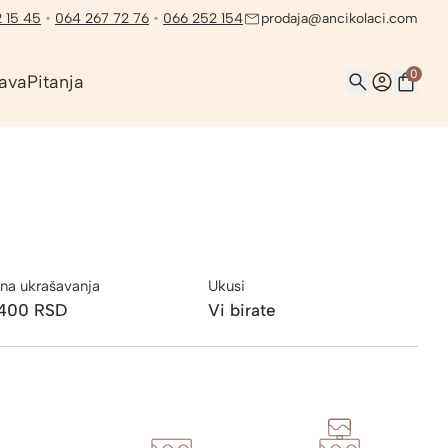
 15 45
•
064 267 72 76
•
066 252 154
prodaja@ancikolaci.com
0
ava
Pitanja
na ukrašavanja
Ukusi
.400
RSD
Vi birate