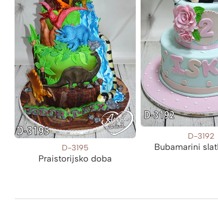
D-3192
Bubamarini slat
D-3195
Praistorijsko doba