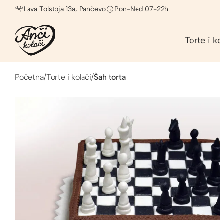
Lava Tolstoja 13a, Pančevo
Pon-Ned 07-22h
Torte i k
Početna
/
Torte i kolači
/
Šah torta