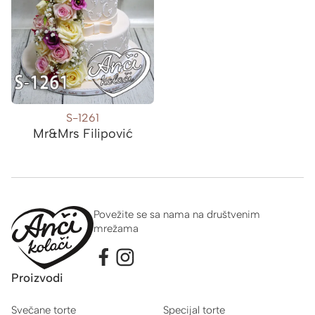
S-1261
Mr&Mrs Filipović
Povežite se sa nama na društvenim
mrežama
Proizvodi
Svečane torte
Specijal torte