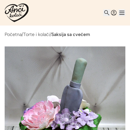
Početna
/
Torte i kolači
/
Saksija sa cvećem