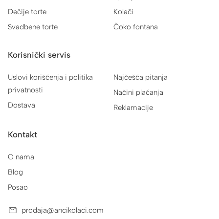
Dečije torte
Kolači
Svadbene torte
Čoko fontana
Korisnički servis
Uslovi korišćenja i politika
Najčešća pitanja
privatnosti
Načini plaćanja
Dostava
Reklamacije
Kontakt
O nama
Blog
Posao
prodaja@ancikolaci.com