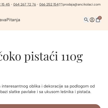
 15 45
•
064 267 72 76
•
066 252 154
prodaja@ancikolaci.com
0
ava
Pitanja
oko pistaći 110g
 interesantnog oblika i dekoracije sa podlogom od
azi slatke pavlake i sa ukusom lešnika i pistaća.