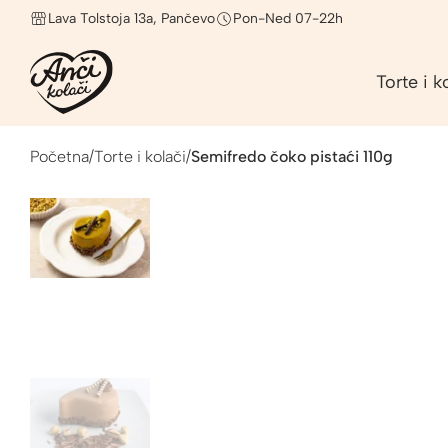
Lava Tolstoja 13a, Pančevo
Pon-Ned 07-22h
Torte i k
Početna
/
Torte i kolači
/
Semifredo čoko pistaći 110g