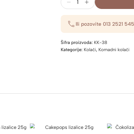
Semifredo
čoko
pistaći
Ili pozovite
013 2521 54
110g
količina
Šifra proizvoda:
KK-38
Kategorije:
Kolači
,
Komadni kolači