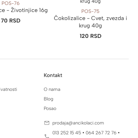
POS-76
ce - Životinjice 16g
POS-75
Čokolizalice - Cvet, zvezda i
70
RSD
krug 40g
120
RSD
Kontakt
ivatnosti
O nama
Blog
Posao
prodaja@ancikolaci.com
•
•
013 252 15 45
064 267 72 76