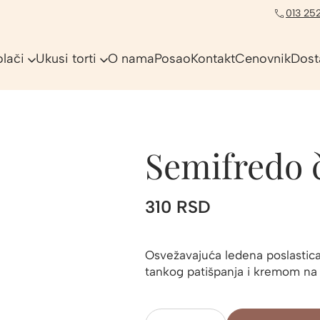
013 252
olači
Ukusi torti
O nama
Posao
Kontakt
Cenovnik
Dost
Semifredo č
310
RSD
Osvežavajuća ledena poslastica
tankog patišpanja i kremom na b