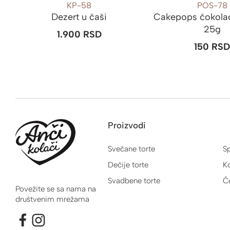
KP-58
POS-78
Dezert u čaši
Cakepops čokolad
25g
1.900
RSD
150
RS
Proizvodi
Svečane torte
Sp
Dečije torte
Ko
Svadbene torte
Č
Povežite se sa nama na
društvenim mrežama