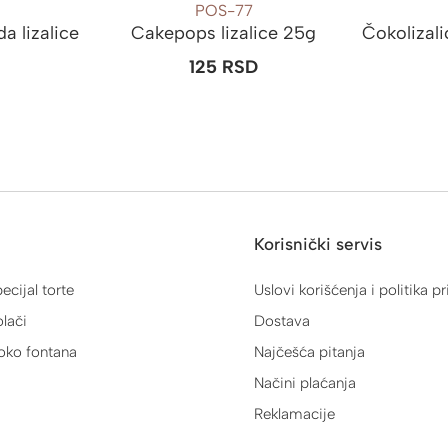
POS-77
a lizalice
Cakepops lizalice 25g
Čokolizali
125
RSD
D
Korisnički servis
ecijal torte
Uslovi korišćenja i politika pr
lači
Dostava
oko fontana
Najčešća pitanja
Načini plaćanja
Reklamacije