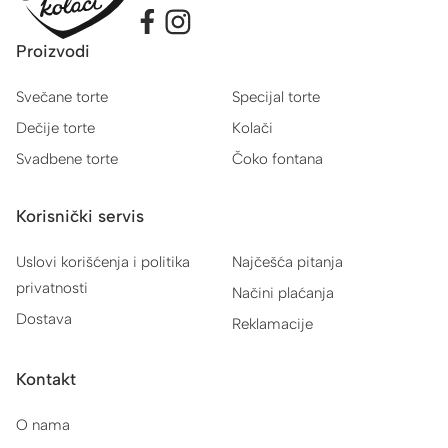
Proizvodi
Svečane torte
Specijal torte
Dečije torte
Kolači
Svadbene torte
Čoko fontana
Korisnički servis
Uslovi korišćenja i politika
Najčešća pitanja
privatnosti
Načini plaćanja
Dostava
Reklamacije
Kontakt
O nama