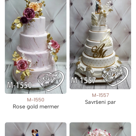
M-1557
M-1550
Savršeni par
Rose gold mermer