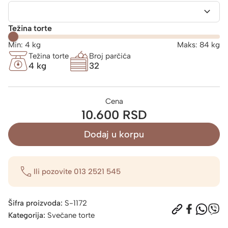
Težina torte
Min:
4
kg
Maks:
84
kg
Težina torte
Broj parčića
4 kg
32
Cena
10.600 RSD
Dodaj u korpu
Ili pozovite
013 2521 545
Šifra proizvoda:
S-1172
Kategorija:
Svečane torte