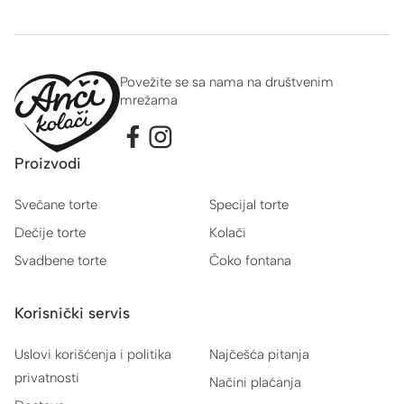
Povežite se sa nama na društvenim
mrežama
Proizvodi
Svečane torte
Specijal torte
Dečije torte
Kolači
Svadbene torte
Čoko fontana
Korisnički servis
Uslovi korišćenja i politika
Najčešća pitanja
privatnosti
Načini plaćanja