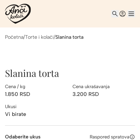
Početna
/
Torte i kolači
/
Slanina torta
Slanina torta
Cena / kg
Cena ukrašavanja
1.850
RSD
3.200
RSD
Ukusi
Vi birate
Odaberite ukus
Raspored spratova