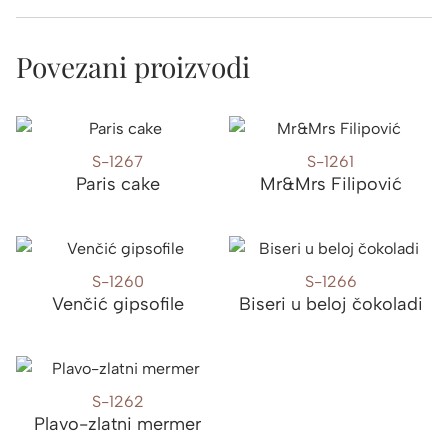
Povezani proizvodi
S-1267
S-1261
Paris cake
Mr&Mrs Filipović
S-1260
S-1266
Venčić gipsofile
Biseri u beloj čokoladi
S-1262
Plavo-zlatni mermer