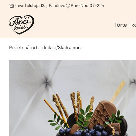
Lava Tolstoja 13a, Pančevo
Pon-Ned 07-22h
Torte i k
Početna
/
Torte i kolači
/
Slatka noć