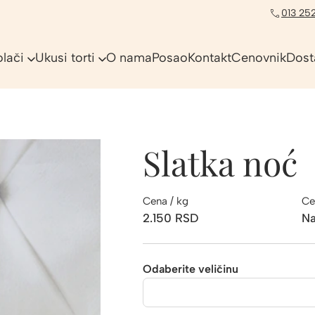
013 252
olači
Ukusi torti
O nama
Posao
Kontakt
Cenovnik
Dost
Slatka noć
Cena / kg
Ce
2.150
RSD
Na
Odaberite veličinu