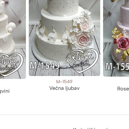
M-1549
Večna ljubav
Rose
gvini