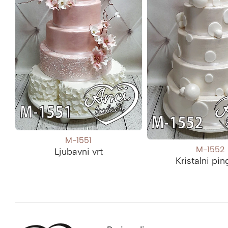
M-1551
M-1552
Ljubavni vrt
Kristalni pin