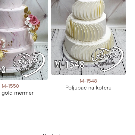
M-1548
M-1550
Poljubac na koferu
 gold mermer