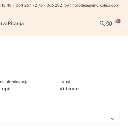
 15 45
•
064 267 72 76
•
066 252 154
prodaja@ancikolaci.com
0
ava
Pitanja
na ukrašavanja
Ukusi
 upit
Vi birate