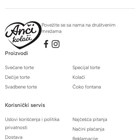
Povežite se sa nama na društvenim
mrežama
Proizvodi
Svečane torte
Specijal torte
Dečije torte
Kolači
Svadbene torte
Čoko fontana
Korisnički servis
Uslovi korišćenja i politika
Najčešća pitanja
privatnosti
Načini plaćanja
Dostava
Reklamacije