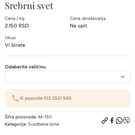
Srebrni svet
Cena / kg
Cena ukrašavanja
2.150
RSD
Na upit
Ukusi
Vi birate
Odaberite veličinu
Ili pozovite
013 2521 545
Šifra proizvoda:
M-1511
Kategorija:
Svadbene torte