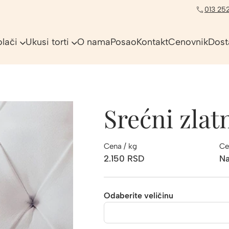
013 252
olači
Ukusi torti
O nama
Posao
Kontakt
Cenovnik
Dost
Srećni zla
Cena / kg
Ce
2.150
RSD
Na
Odaberite veličinu