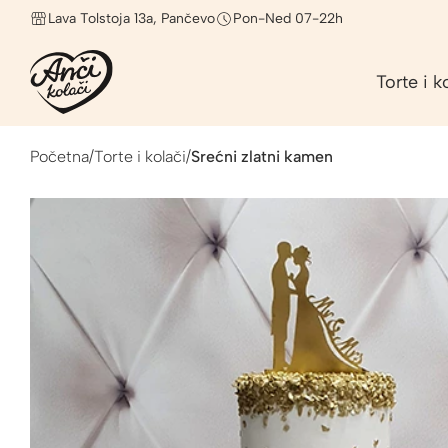
Lava Tolstoja 13a, Pančevo
Pon-Ned 07-22h
Torte i k
Početna
/
Torte i kolači
/
Srećni zlatni kamen