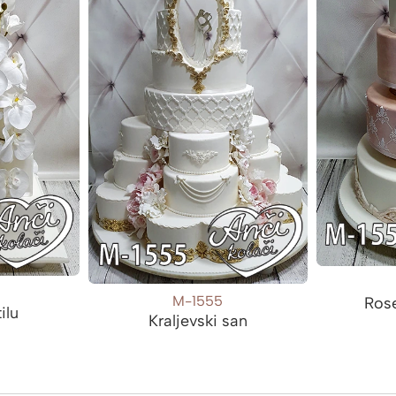
M-1555
Ros
ilu
Kraljevski san