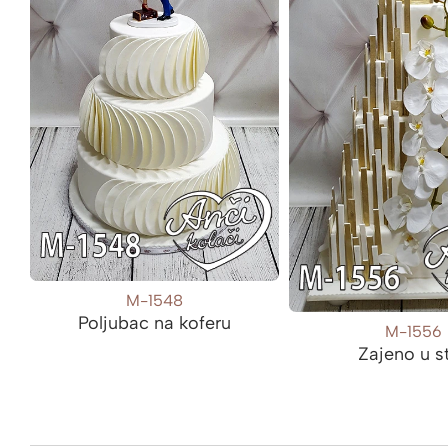
M-1548
Poljubac na koferu
M-1556
Zajeno u st