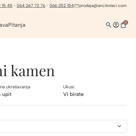
 15 45
•
064 267 72 76
•
066 252 154
prodaja@ancikolaci.com
0
ava
Pitanja
tni kamen
na ukrašavanja
Ukusi
 upit
Vi birate