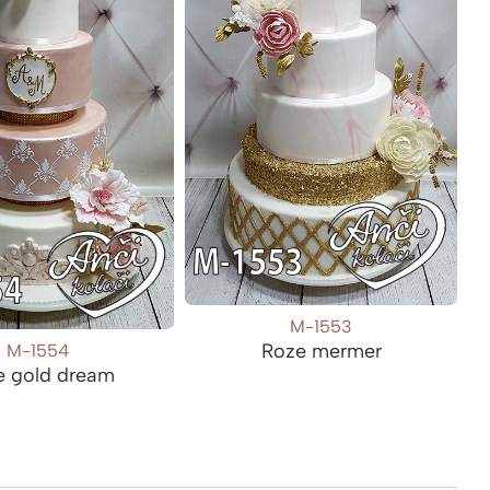
M-1553
Roze mermer
M-1554
e gold dream