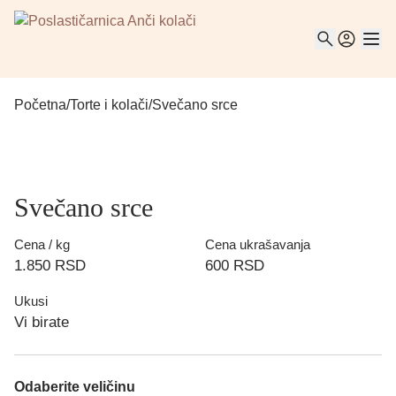
Početna
/
Torte i kolači
/
Svečano srce
Svečano srce
Cena / kg
Cena ukrašavanja
1.850
RSD
600
RSD
Ukusi
Vi birate
Odaberite veličinu