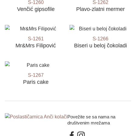
S-1260
S-1262
Venčić gipsofile
Plavo-zlatni mermer
S-1261
S-1266
Mr&Mrs Filipović
Biseri u beloj čokoladi
S-1267
Paris cake
Povežite se sa nama na
društvenim mrežama