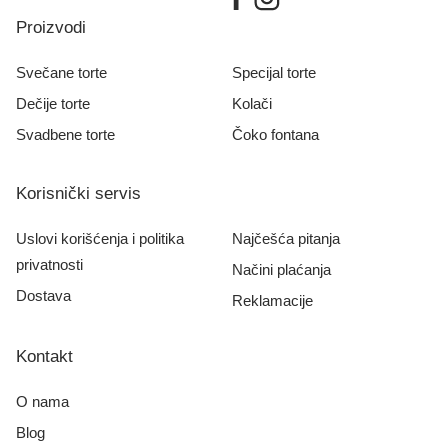
Proizvodi
Svečane torte
Specijal torte
Dečije torte
Kolači
Svadbene torte
Čoko fontana
Korisnički servis
Uslovi korišćenja i politika
Najčešća pitanja
privatnosti
Načini plaćanja
Dostava
Reklamacije
Kontakt
O nama
Blog