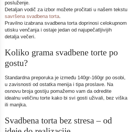
posluženje.
Detaljan vodič za izbor možete pročitati u našem tekstu
savršena svadbena torta
.
Pravilno izabrana svadbena torta doprinosi celokupnom
utisku venčanja i ostaje jedan od najupečatljivijih
detalja večeri.
Koliko grama svadbene torte po
gostu?
Standardna preporuka je između 140gr-160gr po osobi,
u zavisnosti od ostatka menija i tipa proslave. Na
osnovu broja gostiju pomažemo vam da odredite
idealnu veličinu torte kako bi svi gosti uživali, bez viška
ili manjka.
Svadbena torta bez stresa – od
ideje do realizacije