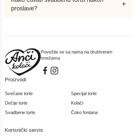
+
proslave?
Povežite se sa nama na društvenim
mrežama
Proizvodi
Svečane torte
Specijal torte
Dečije torte
Kolači
Svadbene torte
Čoko fontana
Korisnički servis