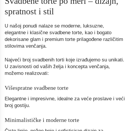
Svadbene torte po meri – dizajn,
spratnost i stil
U našoj ponudi nalaze se moderne, luksuzne,
elegantne i klasične svadbene torte, kao i bogato
dekorisane glam i premium torte prilagođene različitim
stilovima venčanja.
Najveći broj svadbenih torti koje izrađujemo su unikati.
U zavisnosti od vaših želja i koncepta venčanja,
možemo realizovati:
Višespratne svadbene torte
Elegantne i impresivne, idealne za veće proslave i veći
broj gostiju.
Minimalističke i moderne torte
Čiste linije, nežne boje i sofisticiran dizajn za