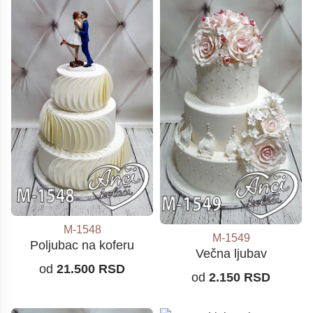
M-1548
M-1549
Poljubac na koferu
Večna ljubav
od
21.500
RSD
od
2.150
RSD