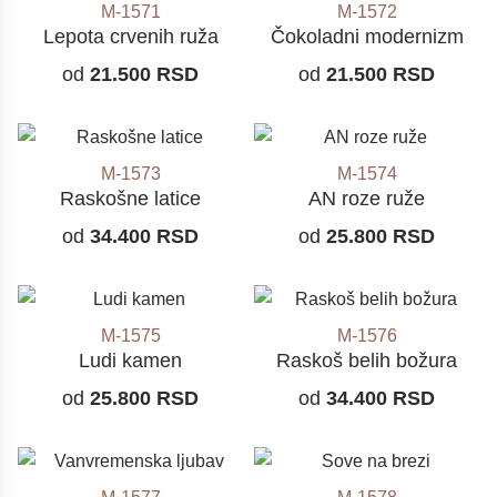
M-1571
M-1572
Lepota crvenih ruža
Čokoladni modernizm
od
21.500
RSD
od
21.500
RSD
M-1573
M-1574
Raskošne latice
AN roze ruže
od
34.400
RSD
od
25.800
RSD
M-1575
M-1576
Ludi kamen
Raskoš belih božura
od
25.800
RSD
od
34.400
RSD