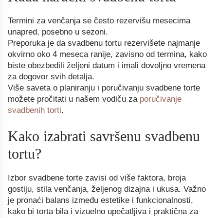
Termini za venčanja se često rezervišu mesecima
unapred, posebno u sezoni.
Preporuka je da svadbenu tortu rezervišete najmanje
okvirno oko 4 meseca ranije, zavisno od termina, kako
biste obezbedili željeni datum i imali dovoljno vremena
za dogovor svih detalja.
Više saveta o planiranju i poručivanju svadbene torte
možete pročitati u našem vodiču za
poručivanje
svadbenih torti
.
Kako izabrati savršenu svadbenu
tortu?
Izbor svadbene torte zavisi od više faktora, broja
gostiju, stila venčanja, željenog dizajna i ukusa. Važno
je pronaći balans između estetike i funkcionalnosti,
kako bi torta bila i vizuelno upečatljiva i praktična za