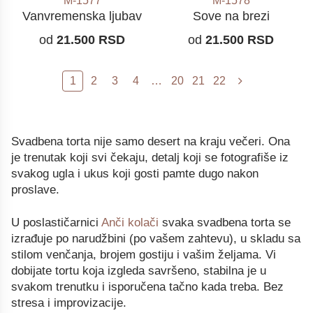
M-1577
M-1578
Vanvremenska ljubav
Sove na brezi
od
21.500
RSD
od
21.500
RSD
1
2
3
4
…
20
21
22
Svadbena torta nije samo desert na kraju večeri. Ona
je trenutak koji svi čekaju, detalj koji se fotografiše iz
svakog ugla i ukus koji gosti pamte dugo nakon
proslave.
U poslastičarnici
Anči kolači
svaka svadbena torta se
izrađuje po narudžbini (po vašem zahtevu), u skladu sa
stilom venčanja, brojem gostiju i vašim željama. Vi
dobijate tortu koja izgleda savršeno, stabilna je u
svakom trenutku i isporučena tačno kada treba. Bez
stresa i improvizacije.