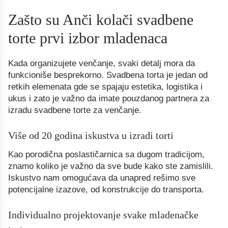
Zašto su Anči kolači svadbene
torte prvi izbor mladenaca
Kada organizujete venčanje, svaki detalj mora da
funkcioniše besprekorno. Svadbena torta je jedan od
retkih elemenata gde se spajaju estetika, logistika i
ukus i zato je važno da imate pouzdanog partnera za
izradu svadbene torte za venčanje.
Više od 20 godina iskustva u izradi torti
Kao porodična poslastičarnica sa dugom tradicijom,
znamo koliko je važno da sve bude kako ste zamislili.
Iskustvo nam omogućava da unapred rešimo sve
potencijalne izazove, od konstrukcije do transporta.
Individualno projektovanje svake mladenačke