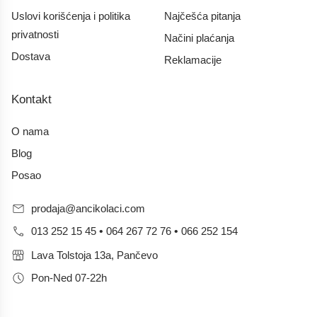
Uslovi korišćenja i politika
Najčešća pitanja
privatnosti
Načini plaćanja
Dostava
Reklamacije
Kontakt
O nama
Blog
Posao
prodaja@ancikolaci.com
013 252 15 45
•
064 267 72 76
•
066 252 154
Lava Tolstoja 13a, Pančevo
Pon-Ned 07-22h