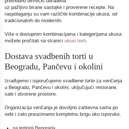
prethodno termički obrađena
uz pažljivo birane sastojke i proverene recepte. Na
raspolaganju su vam različite kombinacije ukusa, od
tradicionalnih do modernih.
Više o dostupnim kombinacijama i kategorijama ukusa
možete pročitati na stranici
ukusi torti
.
Dostava svadbenih torti u
Beogradu, Pančevu i okolini
Izrađujemo i isporučujemo svadbene torte za venčanja
u Beogradu, Pančevu i okolini, uključujući restorane,
sale i otvorene prostore.
Organizacija venčanja je dovoljno zahtevna sama po
sebi i zato preuzimamo kompletnu brigu oko isporuke.
na teritoriji Beograda