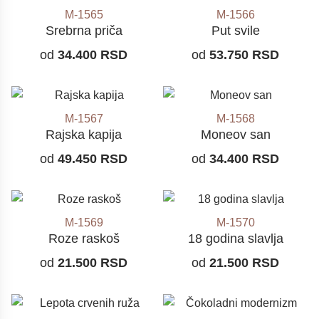
M-1565
M-1566
Srebrna priča
Put svile
od
34.400
RSD
od
53.750
RSD
M-1567
M-1568
Rajska kapija
Moneov san
od
49.450
RSD
od
34.400
RSD
M-1569
M-1570
Roze raskoš
18 godina slavlja
od
21.500
RSD
od
21.500
RSD