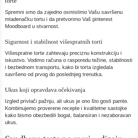
torte
Spremni smo da zajedno osmislimo Vašu savršenu
mladenačku tortu i da pretvorimo Vaš pinterest
Moodboard u stvarnost.
Sigurnost i stabilnost višespratnih torti
Višespratne torte zahtevaju preciznu konstrukciju i
iskustvo. Vodimo računa o rasporedu težine, stabilnosti
i bezbednom transportu, kako bi torta izgledala
savršeno od prvog do poslednjeg trenutka.
Ukus koji opravdava očekivanja
Izgled privlači pažnju, ali ukus je ono što gosti pamte.
Kombinujemo proverene recepte i kvalitetne sastojke
kako bismo obezbedili bogat, balansiran i nezaboravan
ukus.