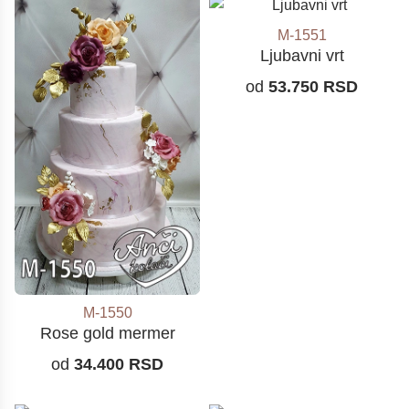
M-1551
Ljubavni vrt
od
53.750
RSD
M-1550
Rose gold mermer
od
34.400
RSD