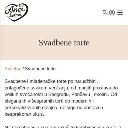
Svadbene torte
Početna
/
Svadbene torte
Svadbene i mladenačke torte po narudžbini,
prilagođene svakom venčanju, od manjih proslava do
velikih svečanosti u Beogradu, Pančevu i okolini. Od
elegantnih višespratnih torti do modernih i
personalizovanih dizajna, uz sigurnu dostavu i
besprekoran ukus.
Na raspolaganju su vam različite kombinacije ukusa, a