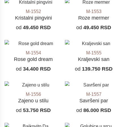
M-1552
M-1553
Kristalni pingvini
Roze mermer
od
49.450
RSD
od
49.450
RSD
M-1554
M-1555
Rose gold dream
Kraljevski san
od
34.400
RSD
od
139.750
RSD
M-1556
M-1557
Zajeno u stilu
Savršeni par
od
53.750
RSD
od
86.000
RSD