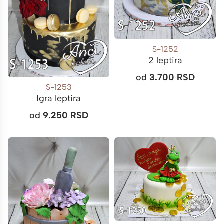
S-1252
2 leptira
od
3.700
RSD
S-1253
Igra leptira
od
9.250
RSD