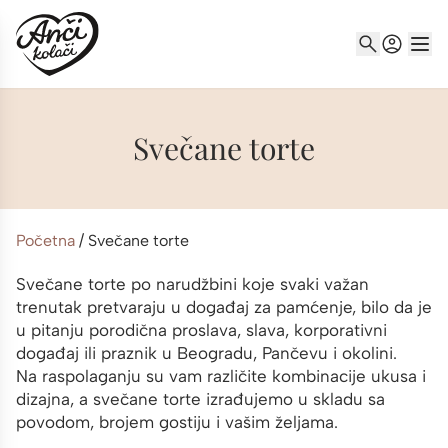
Svečane torte
Početna
/
Svečane torte
Svečane torte po narudžbini koje svaki važan
trenutak pretvaraju u događaj za pamćenje, bilo da je
u pitanju porodična proslava, slava, korporativni
događaj ili praznik u Beogradu, Pančevu i okolini.
Na raspolaganju su vam različite kombinacije ukusa i
dizajna, a svečane torte izrađujemo u skladu sa
povodom, brojem gostiju i vašim željama.