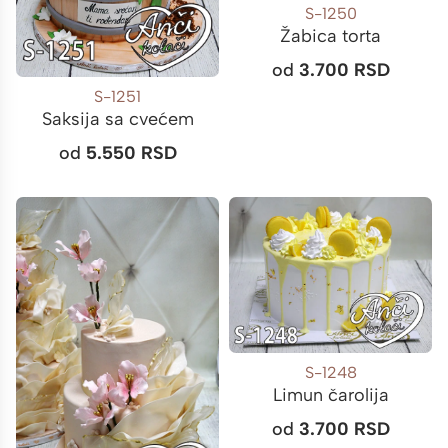
S-1250
Žabica torta
od
3.700
RSD
S-1251
Saksija sa cvećem
od
5.550
RSD
S-1248
Limun čarolija
od
3.700
RSD