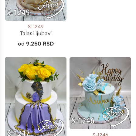
S-1249
Talasi ljubavi
od
9.250
RSD
S-1246