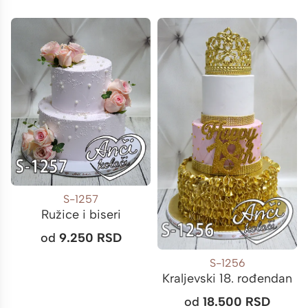
S-1257
Ružice i biseri
od
9.250
RSD
S-1256
Kraljevski 18. rođendan
od
18.500
RSD