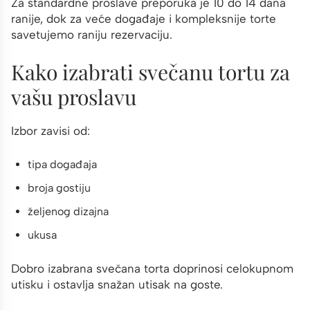
Za standardne proslave preporuka je 10 do 14 dana
ranije, dok za veće događaje i kompleksnije torte
savetujemo raniju rezervaciju.
Kako izabrati svečanu tortu za
vašu proslavu
Izbor zavisi od:
tipa događaja
broja gostiju
željenog dizajna
ukusa
Dobro izabrana svečana torta doprinosi celokupnom
utisku i ostavlja snažan utisak na goste.