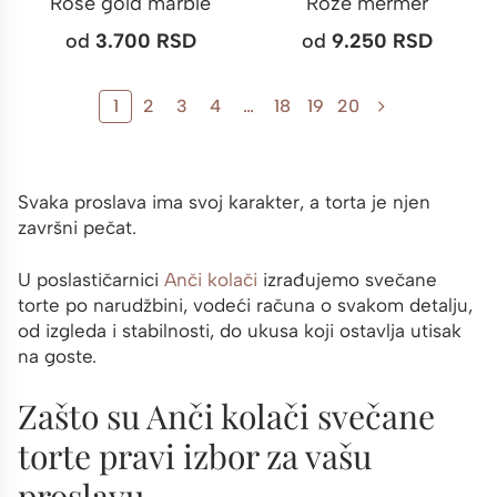
Rose gold marble
Roze mermer
od
3.700
RSD
od
9.250
RSD
1
2
3
4
…
18
19
20
Svaka proslava ima svoj karakter, a torta je njen
završni pečat.
U poslastičarnici
Anči kolači
izrađujemo svečane
torte po narudžbini, vodeći računa o svakom detalju,
od izgleda i stabilnosti, do ukusa koji ostavlja utisak
na goste.
Zašto su Anči kolači svečane
torte pravi izbor za vašu
proslavu