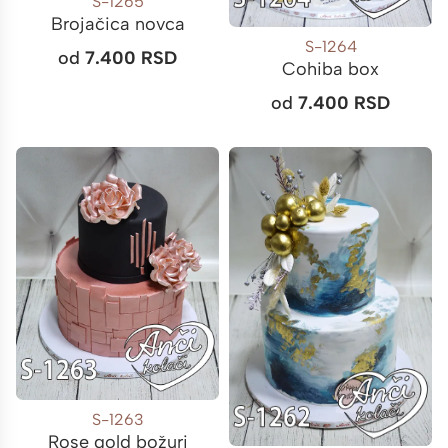
S-1265
Brojačica novca
S-1264
od
7.400
RSD
Cohiba box
od
7.400
RSD
S-1263
Rose gold božuri