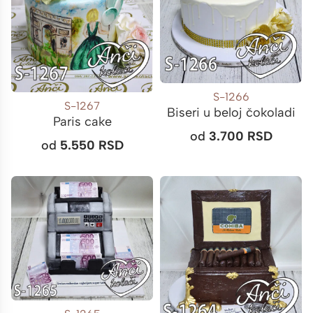
S-1266
S-1267
Biseri u beloj čokoladi
Paris cake
od
3.700
RSD
od
5.550
RSD