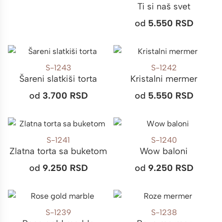
Ti si naš svet
od
5.550
RSD
S-1243
S-1242
Šareni slatkiši torta
Kristalni mermer
od
3.700
RSD
od
5.550
RSD
S-1241
S-1240
Zlatna torta sa buketom
Wow baloni
od
9.250
RSD
od
9.250
RSD
S-1239
S-1238