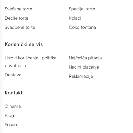
Svečane torte
Specijal torte
Dečije torte
Kolači
Svadbene torte
Čoko fontana
Korisnički servis
Uslovi korišćenja i politika
Najčešća pitanja
privatnosti
Načini plaćanja
Dostava
Reklamacije
Kontakt
O nama
Blog
Posao