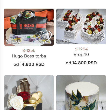
S-1254
S-1255
Broj 40
Hugo Boss torba
od
14.800
RSD
od
14.800
RSD