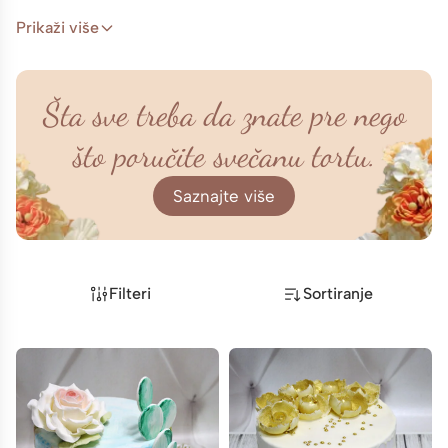
Prikaži više
Šta sve treba da znate pre nego
što poručite svečanu tortu.
Saznajte više
Filteri
Sortiranje