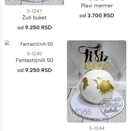
Plavi mermer
S-1247
od
3.700
RSD
Žuti buket
od
9.250
RSD
S-1245
Fantastičnih 50
od
9.250
RSD
S-1244