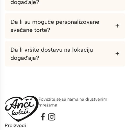
događaje?
Da li su moguće personalizovane
+
svečane torte?
Da li vršite dostavu na lokaciju
+
događaja?
Povežite se sa nama na društvenim
mrežama
Proizvodi