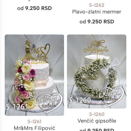
S-1262
od
9.250
RSD
Plavo-zlatni mermer
od
9.250
RSD
S-1260
Venčić gipsofile
S-1261
Mr&Mrs Filipović
od
9.250
RSD