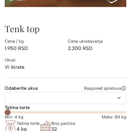
Tenk top
Cena / kg
Cena ukrašavanja
1.950
RSD
2.200
RSD
Ukusi
Vi birate
Odaberite ukus
Raspored spratova
Težina torte
Min:
4
kg
Maks:
84
kg
Težina torte
Broj parčića
4 kg
32