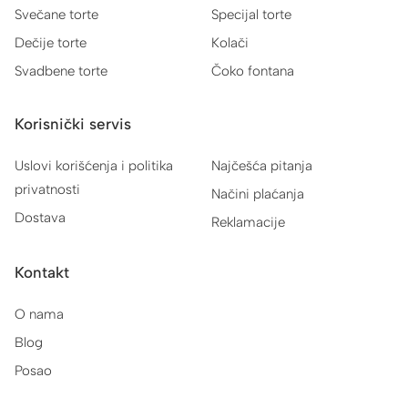
Svečane torte
Specijal torte
Dečije torte
Kolači
Svadbene torte
Čoko fontana
Korisnički servis
Uslovi korišćenja i politika
Najčešća pitanja
privatnosti
Načini plaćanja
Dostava
Reklamacije
Kontakt
O nama
Blog
Posao