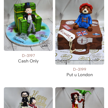
D-3197
Cash Only
D-3199
Put u London