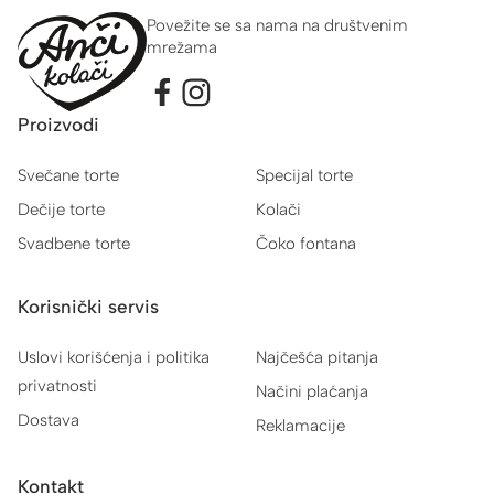
Povežite se sa nama na društvenim
mrežama
Proizvodi
Svečane torte
Specijal torte
Dečije torte
Kolači
Svadbene torte
Čoko fontana
Korisnički servis
Uslovi korišćenja i politika
Najčešća pitanja
privatnosti
Načini plaćanja
Dostava
Reklamacije
Kontakt