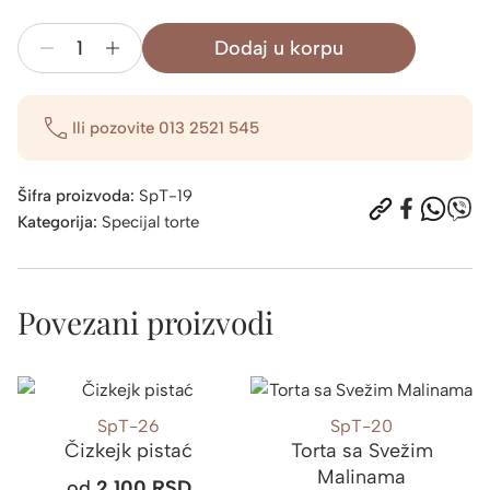
Dodaj u korpu
Torta
sa
Svežim
Ili pozovite
013 2521 545
Jagodama
količina
Šifra proizvoda:
SpT-19
Kategorija:
Specijal torte
Povezani proizvodi
SpT-26
SpT-20
Čizkejk pistać
Torta sa Svežim
Malinama
od
2.100
RSD