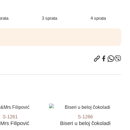
prata
3 sprata
4 sprata
S-1261
S-1266
Mrs Filipović
Biseri u beloj čokoladi