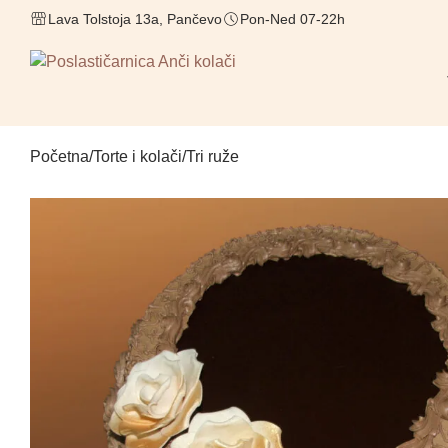
Lava Tolstoja 13a, Pančevo
Pon-Ned 07-22h
Početna
/
Torte i kolači
/
Tri ruže