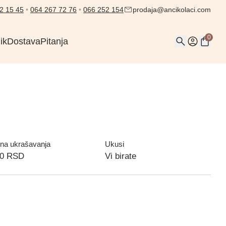
2 15 45
•
064 267 72 76
•
066 252 154
prodaja@ancikolaci.com
0
ik
Dostava
Pitanja
na ukrašavanja
Ukusi
00
RSD
Vi birate