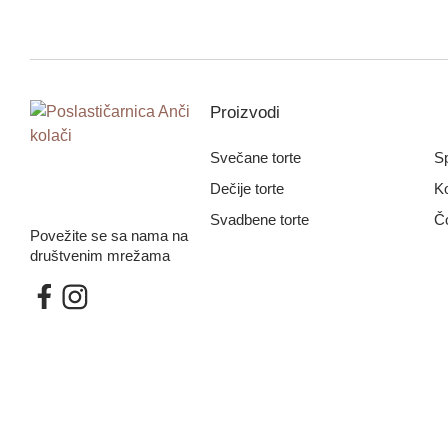
Proizvodi
Svečane torte
Sp
Dečije torte
Ko
Svadbene torte
Č
Povežite se sa nama na
društvenim mrežama