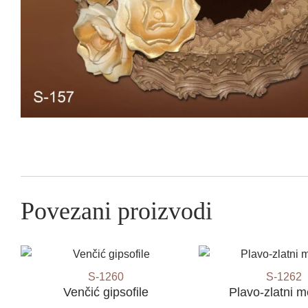
Povezani proizvodi
S-1260
S-1262
Venčić gipsofile
Plavo-zlatni 