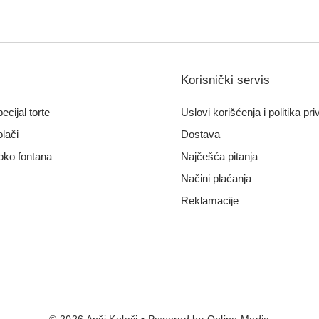
Korisnički servis
ecijal torte
Uslovi korišćenja i politika pri
lači
Dostava
oko fontana
Najčešća pitanja
Načini plaćanja
Reklamacije