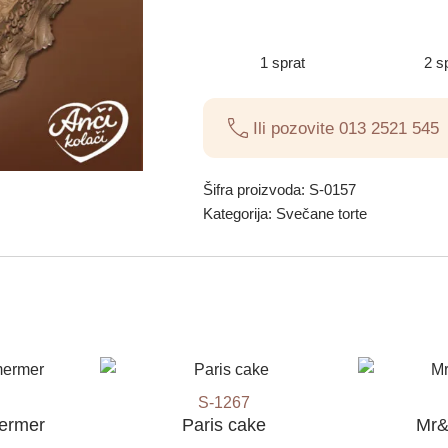
1 sprat
2 s
Ili pozovite
013 2521 545
Šifra proizvoda:
S-0157
Kategorija:
Svečane torte
S-1267
mermer
Paris cake
Mr&