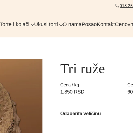
013 25
Torte i kolači
Ukusi torti
O nama
Posao
Kontakt
Cenovn
Tri ruže
Cena / kg
Ce
1.850
RSD
6
Odaberite veličinu