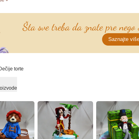
Šta sve treba da znate pre nego š
Saznajte viš
Dečije torte
proizvode