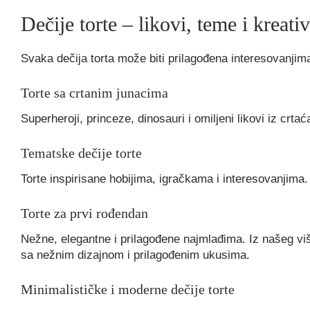
Dečije torte – likovi, teme i kreati
Svaka dečija torta može biti prilagođena interesovanjima
Torte sa crtanim junacima
Superheroji, princeze, dinosauri i omiljeni likovi iz crta
Tematske dečije torte
Torte inspirisane hobijima, igračkama i interesovanjima.
Torte za prvi rođendan
Nežne, elegantne i prilagođene najmlađima. Iz našeg vi
sa nežnim dizajnom i prilagođenim ukusima.
Minimalističke i moderne dečije torte