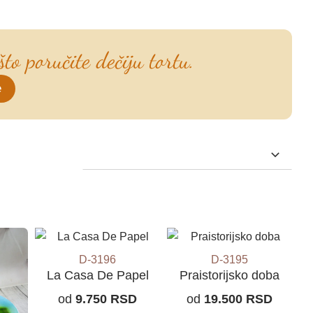
to poručite dečiju tortu.
e
D-3196
D-3195
La Casa De Papel
Praistorijsko doba
od
9.750
RSD
od
19.500
RSD