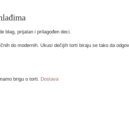
jmlađima
 blag, prijatan i prilagođen deci.
čnih do modernih. Ukusi dečijih torti biraju se tako da odgov
mamo brigu o torti.
Dostava