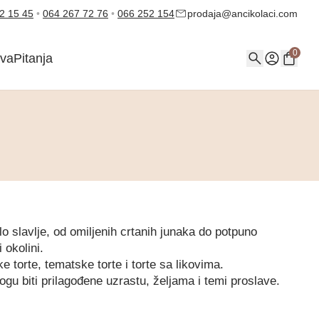
2 15 45
•
064 267 72 76
•
066 252 154
prodaja@ancikolaci.com
0
va
Pitanja
o slavlje, od omiljenih crtanih junaka do potpuno
 okolini.
 torte, tematske torte i torte sa likovima.
gu biti prilagođene uzrastu, željama i temi proslave.