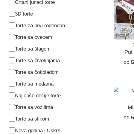
Crtani junaci torte
3D torte
Torte za prvi rođendan
Torte sa cvećem
Torte sa šlagom
Put
Torte sa životinjama
od
5
Torte sa čokoladom
Torte sa medama
Najlepše dečije torte
Torte sa vozilima
Mi
od
5
Torte sa slikom
Nova godina i Uskrs