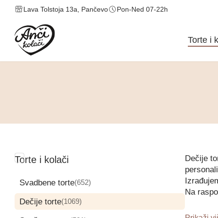
Lava Tolstoja 13a, Pančevo
Pon-Ned 07-22h
Torte i 
Dečije to
Torte i kolači
personal
Izrađujem
652
Svadbene torte
652
proizvoda
Na raspol
1069
Dečije torte
1069
proizvoda
Prikaži v