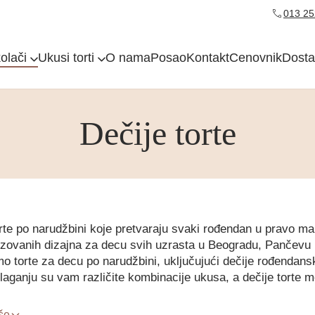
013 25
kolači
Ukusi torti
O nama
Posao
Kontakt
Cenovnik
Dosta
Dečije torte
rte po narudžbini koje pretvaraju svaki rođendan u pravo mal
izovanih dizajna za decu svih uzrasta u Beogradu, Pančevu i
o torte za decu po narudžbini, uključujući dečije rođendanske
aganju su vam različite kombinacije ukusa, a dečije torte mo
iše