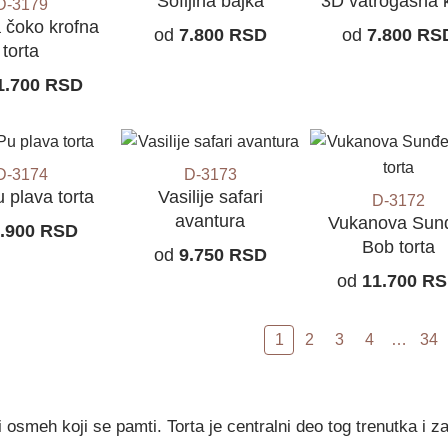
Sofijina bajka
3D vatrogasna 
D-3179
 čoko krofna
od
7.800
RSD
od
7.800
RS
torta
1.700
RSD
D-3174
D-3173
u plava torta
Vasilije safari
D-3172
avantura
Vukanova Sun
.900
RSD
Bob torta
od
9.750
RSD
od
11.700
RS
1
2
3
4
…
34
 osmeh koji se pamti. Torta je centralni deo tog trenutka i z