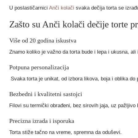
U poslastičarnici
Anči kolači
svaka dečija torta se izrađ
Zašto su Anči kolači dečije torte pr
Više od 20 godina iskustva
Znamo koliko je važno da torta bude i lepa i ukusna, ali 
Potpuna personalizacija
Svaka torta je unikat, od izbora likova, boja i oblika do 
Bezbedni i kvalitetni sastojci
Filovi su termički obrađeni, bez sirovih jaja, uz pažljivo
Precizna izrada i isporuka
Torta stiže tačno na vreme, spremna da oduševi.