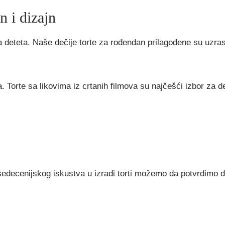
vn
i dizajn
 deteta. Naše dečije torte za rođendan prilagođene su uzrast
ća. Torte sa likovima iz crtanih filmova su najčešći izbor za 
šedecenijskog iskustva u izradi torti možemo da potvrdimo d