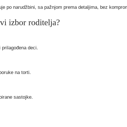
uje po narudžbini, sa pažnjom prema detaljima, bez kompromi
vi izbor roditelja?
i prilagođena deci.
poruke na torti.
 birane sastojke.