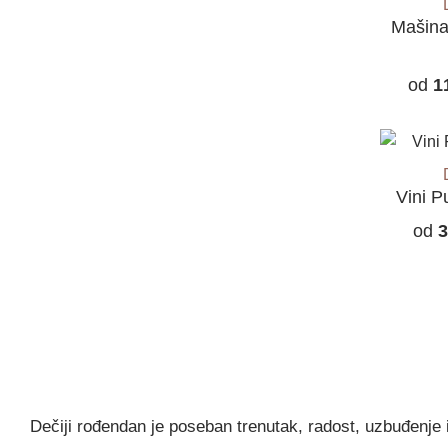
Mašina
od
1
Vini P
od
3
Dečiji rođendan je poseban trenutak, radost, uzbuđenje i