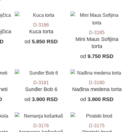
D-3186
jčica
Kuca torta
D-3185
Mini Maus Sofijina
D
od
5.850
RSD
torta
od
9.750
RSD
D-3181
D-3180
neti
Sunđer Bob 6
Nađina medena torta
D
od
3.900
RSD
od
3.900
RSD
D-3176
D-3175