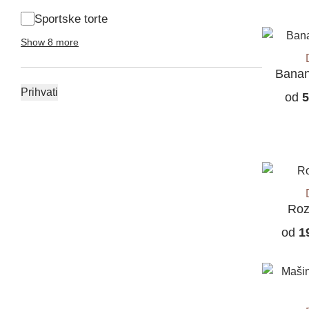
Sportske torte
Show 8 more
Banan
Prihvati
od
5
Roz
od
1