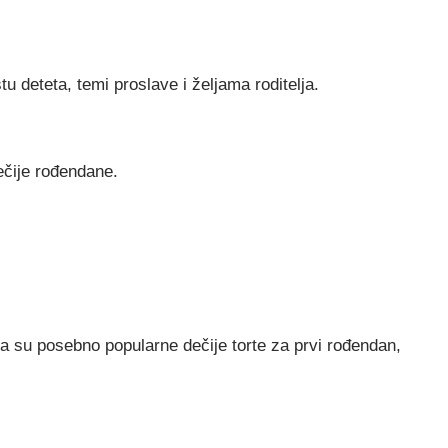
u deteta, temi proslave i željama roditelja.
dečije rođendane.
a su posebno popularne dečije torte za prvi rođendan,