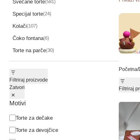
581
Svečane torte
581
proizvod
24
Specijal torte
24
proizvoda
107
Kolači
107
proizvoda
6
Čoko fontana
6
proizvoda
30
Torte na parče
30
proizvoda
Početna
/
Filtriraj proizvode
Zatvori
Filtriraj 
Motivi
Motivi
Torte za dečake
Torte za devojčice