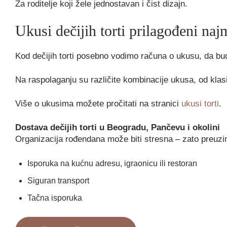
Za roditelje koji žele jednostavan i čist dizajn.
Ukusi dečijih torti prilagođeni na
Kod dečijih torti posebno vodimo računa o ukusu, da bude
Na raspolaganju su različite kombinacije ukusa, od klasi
Više o ukusima možete pročitati na stranici
ukusi torti
.
Dostava dečijih torti u Beogradu, Pančevu i okolini
Organizacija rođendana može biti stresna – zato preuzi
Isporuka na kućnu adresu, igraonicu ili restoran
Siguran transport
Tačna isporuka