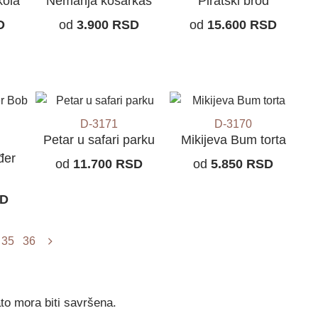
kola
Nemanja košarkaš
Piratski brod
D
od
3.900
RSD
od
15.600
RSD
D-3171
D-3170
Petar u safari parku
Mikijeva Bum torta
đer
od
11.700
RSD
od
5.850
RSD
D
35
36
ato mora biti savršena.