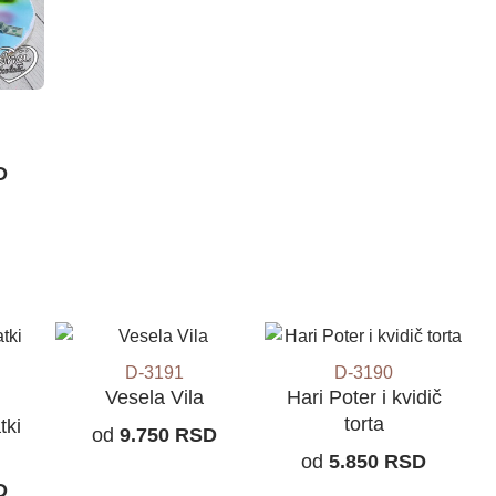
D
D-3191
D-3190
Vesela Vila
Hari Poter i kvidič
torta
tki
od
9.750
RSD
od
5.850
RSD
D