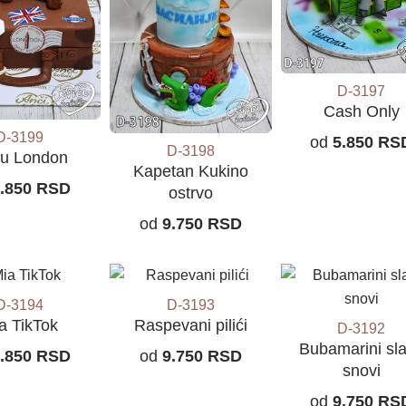
D-3197
Cash Only
D-3199
od
5.850
RS
D-3198
 u London
Kapetan Kukino
.850
RSD
ostrvo
od
9.750
RSD
D-3194
D-3193
a TikTok
Raspevani pilići
D-3192
Bubamarini sla
.850
RSD
od
9.750
RSD
snovi
od
9.750
RS