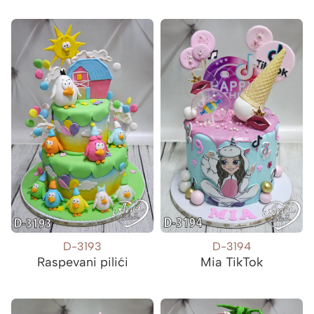
D-3193
D-3194
Raspevani pilići
Mia TikTok