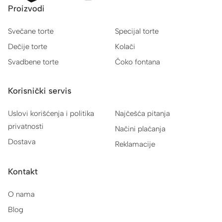
Proizvodi
Svečane torte
Specijal torte
Dečije torte
Kolači
Svadbene torte
Čoko fontana
Korisnički servis
Uslovi korišćenja i politika
Najčešća pitanja
privatnosti
Načini plaćanja
Dostava
Reklamacije
Kontakt
O nama
Blog