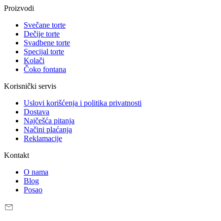
Proizvodi
Svečane torte
Dečije torte
Svadbene torte
Specijal torte
Kolači
Čoko fontana
Korisnički servis
Uslovi korišćenja i politika privatnosti
Dostava
Najčešća pitanja
Načini plaćanja
Reklamacije
Kontakt
O nama
Blog
Posao