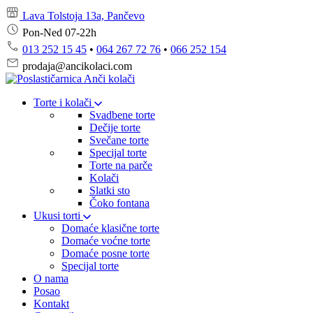
Lava Tolstoja 13a, Pančevo
Pon-Ned 07-22h
013 252 15 45
•
064 267 72 76
•
066 252 154
prodaja@ancikolaci.com
Torte i kolači
Svadbene torte
Dečije torte
Svečane torte
Specijal torte
Torte na parče
Kolači
Slatki sto
Čoko fontana
Ukusi torti
Domaće klasične torte
Domaće voćne torte
Domaće posne torte
Specijal torte
O nama
Posao
Kontakt