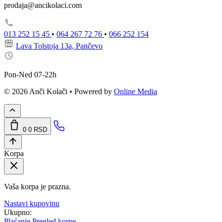
prodaja@ancikolaci.com
013 252 15 45
•
064 267 72 76
•
066 252 154
Lava Tolstoja 13a, Pančevo
Pon-Ned 07-22h
© 2026 Anči Kolači • Powered by
Online Media
0
0 RSD
Korpa
Vaša korpa je prazna.
Nastavi kupovinu
Ukupno:
Plaćanje
Pregled korpe