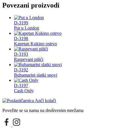
Povezani proizvodi
D-3199
Put u London
D-3198
Kapetan Kukino ostrvo
D-3193
Raspevani pilići
D-3192
Bubamarini slatki snovi
D-3197
Cash Only
Povežite se sa nama na društvenim mrežama