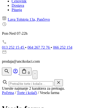
Cenovnik
Dostava
Pitanja
Lava Tolstoja 13a, Pančevo
Pon-Ned 07-22h
013 252 15 45
•
064 267 72 76
•
066 252 154
prodaja@ancikolaci.com
0
Unesite najmanje 2 karaktera za pretragu.
Početna
/
Torte i kolači
/
Vesela farma