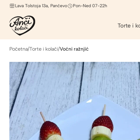
Lava Tolstoja 13a, Pančevo
Pon-Ned 07-22h
Torte i k
Početna
/
Torte i kolači
/
Voćni ražnjić