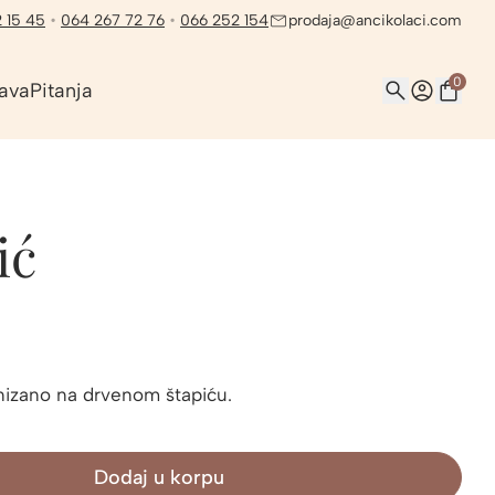
 15 45
•
064 267 72 76
•
066 252 154
prodaja@ancikolaci.com
0
ava
Pitanja
ić
izano na drvenom štapiću.
Dodaj u korpu