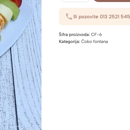
ražnjić
količina
Ili pozovite
013 2521 54
Šifra proizvoda:
CF-6
Kategorija:
Čoko fontana