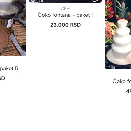
CF-1
Čoko fontana - paket 1
23.000
RSD
 paket 5
SD
Čoko fo
4