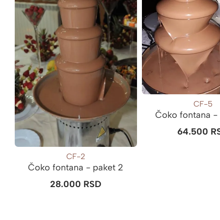
CF-5
Čoko fontana -
64.500
R
CF-2
Čoko fontana - paket 2
28.000
RSD