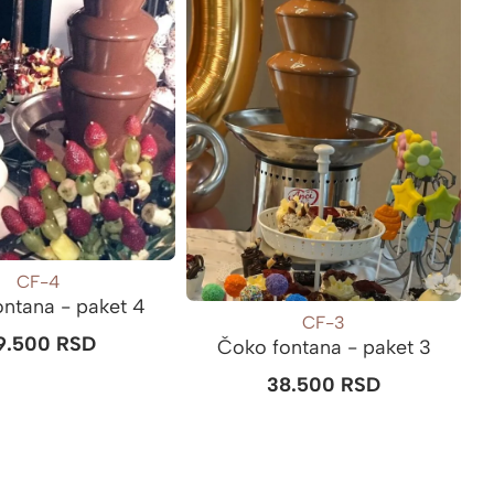
CF-4
ntana - paket 4
CF-3
9.500
RSD
Čoko fontana - paket 3
38.500
RSD