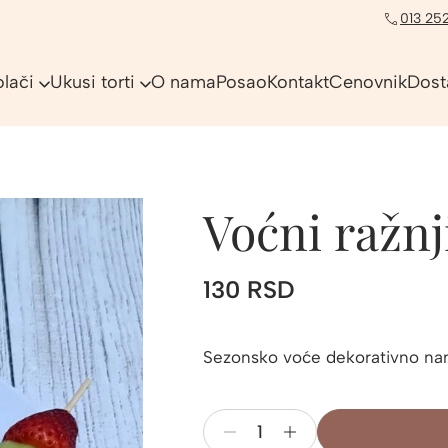
013 252
olači
Ukusi torti
O nama
Posao
Kontakt
Cenovnik
Dost
Voćni ražnj
130
RSD
Sezonsko voće dekorativno nan
Voćni