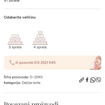
Vi birate
Odaberite veličinu
3 sprata
4 sprata
Ili pozovite
013 2521 545
Šifra proizvoda:
D-2093
Kategorija:
Dečije torte
Povezani proizvodi