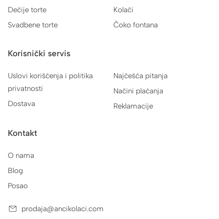
Dečije torte
Kolači
Svadbene torte
Čoko fontana
Korisnički servis
Uslovi korišćenja i politika
Najčešća pitanja
privatnosti
Načini plaćanja
Dostava
Reklamacije
Kontakt
O nama
Blog
Posao
prodaja@ancikolaci.com