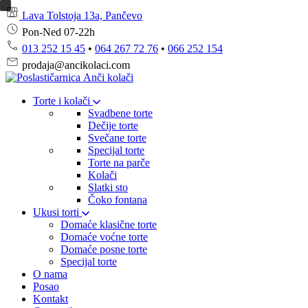
Lava Tolstoja 13a, Pančevo
Pon-Ned 07-22h
013 252 15 45
•
064 267 72 76
•
066 252 154
prodaja@ancikolaci.com
Torte i kolači
Svadbene torte
Dečije torte
Svečane torte
Specijal torte
Torte na parče
Kolači
Slatki sto
Čoko fontana
Ukusi torti
Domaće klasične torte
Domaće voćne torte
Domaće posne torte
Specijal torte
O nama
Posao
Kontakt