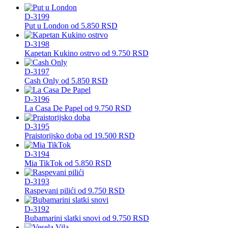
D-3199
Put u London
od
5.850
RSD
D-3198
Kapetan Kukino ostrvo
od
9.750
RSD
D-3197
Cash Only
od
5.850
RSD
D-3196
La Casa De Papel
od
9.750
RSD
D-3195
Praistorijsko doba
od
19.500
RSD
D-3194
Mia TikTok
od
5.850
RSD
D-3193
Raspevani pilići
od
9.750
RSD
D-3192
Bubamarini slatki snovi
od
9.750
RSD