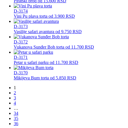
Piratski brod
od
15.600
RSD
D-3174
Vini Pu plava torta
od
3.900
RSD
D-3173
Vasilije safari avantura
od
9.750
RSD
D-3172
Vukanova Sunđer Bob torta
od
11.700
RSD
D-3171
Petar u safari parku
od
11.700
RSD
D-3170
Mikijeva Bum torta
od
5.850
RSD
1
2
3
4
…
34
35
36