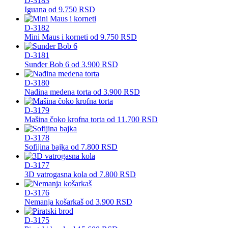
D-3183
Iguana
od
9.750
RSD
D-3182
Mini Maus i korneti
od
9.750
RSD
D-3181
Sunđer Bob 6
od
3.900
RSD
D-3180
Nađina medena torta
od
3.900
RSD
D-3179
Mašina čoko krofna torta
od
11.700
RSD
D-3178
Sofijina bajka
od
7.800
RSD
D-3177
3D vatrogasna kola
od
7.800
RSD
D-3176
Nemanja košarkaš
od
3.900
RSD
D-3175