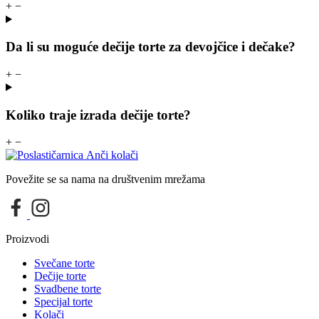
+
−
Da li su moguće dečije torte za devojčice i dečake?
+
−
Koliko traje izrada dečije torte?
+
−
Povežite se sa nama na društvenim mrežama
Proizvodi
Svečane torte
Dečije torte
Svadbene torte
Specijal torte
Kolači