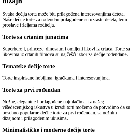
dizajn
Svaka dečija torta može biti prilagođena interesovanjima deteta.
Naše dečije torte za rođendan prilagođene su uzrastu deteta, temi
proslave i željama roditelja.
Torte sa crtanim junacima
Superheroji, princeze, dinosauri i omiljeni likovi iz crtaća. Torte sa
likovima iz crtanih filmova su najčešći izbor za dečije rođendane.
Tematske dečije torte
Torte inspirisane hobijima, igračkama i interesovanjima.
Torte za prvi rođendan
Nežne, elegantne i prilagođene najmlađima. Iz našeg
višedecenijskog iskustva u izradi torti možemo da potvrdimo da su
posebno popularne dečije torte za prvi rođendan, sa nežnim
dizajnom i prilagođenim ukusima.
Minimalističke i moderne dečije torte