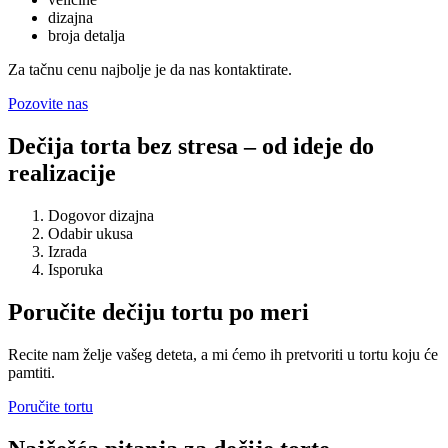
dizajna
broja detalja
Za tačnu cenu najbolje je da nas kontaktirate.
Pozovite nas
Dečija torta bez stresa – od ideje do
realizacije
Dogovor dizajna
Odabir ukusa
Izrada
Isporuka
Poručite dečiju tortu po meri
Recite nam želje vašeg deteta, a mi ćemo ih pretvoriti u tortu koju će
pamtiti.
Poručite tortu