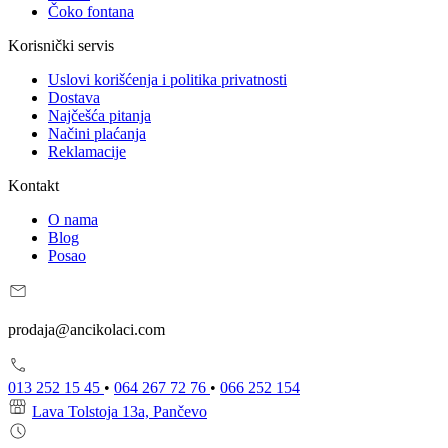
Čoko fontana
Korisnički servis
Uslovi korišćenja i politika privatnosti
Dostava
Najčešća pitanja
Načini plaćanja
Reklamacije
Kontakt
O nama
Blog
Posao
prodaja@ancikolaci.com
013 252 15 45
•
064 267 72 76
•
066 252 154
Lava Tolstoja 13a, Pančevo