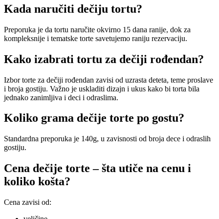
Kada naručiti dečiju tortu?
Preporuka je da tortu naručite okvirno 15 dana ranije, dok za
kompleksnije i tematske torte savetujemo raniju rezervaciju.
Kako izabrati tortu za dečiji rođendan?
Izbor torte za dečiji rođendan zavisi od uzrasta deteta, teme proslave
i broja gostiju. Važno je uskladiti dizajn i ukus kako bi torta bila
jednako zanimljiva i deci i odraslima.
Koliko grama dečije torte po gostu?
Standardna preporuka je 140g, u zavisnosti od broja dece i odraslih
gostiju.
Cena dečije torte – šta utiče na cenu i
koliko košta?
Cena zavisi od:
veličine