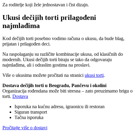
Za roditelje koji žele jednostavan i čist dizajn.
Ukusi dečijih torti prilagođeni
najmlađima
Kod dečijih torti posebno vodimo računa o ukusu, da bude blag,
prijatan i prilagođen deci.
Na raspolaganju su različite kombinacije ukusa, od klasičnih do
modernih. Ukusi dečijih torti biraju se tako da odgovaraju
najmlađima, ali i odraslim gostima na proslavi.
Više o ukusima možete pročitati na stranici
ukusi torti
.
Dostava dečijih torti u Beogradu, Pančevu i okolini
Organizacija rođendana može biti stresna – zato preuzimamo brigu o
torti.
Dostava
Isporuka na kućnu adresu, igraonicu ili restoran
Siguran transport
Tačna isporuka
Pročitajte više o dostavi