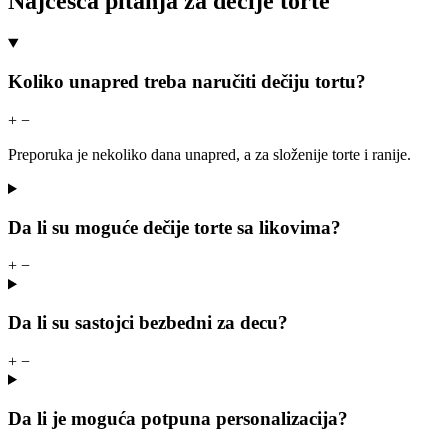
Najčešća pitanja za dečije torte
Koliko unapred treba naručiti dečiju tortu?
+
−
Preporuka je nekoliko dana unapred, a za složenije torte i ranije.
Da li su moguće dečije torte sa likovima?
+
−
Da li su sastojci bezbedni za decu?
+
−
Da li je moguća potpuna personalizacija?