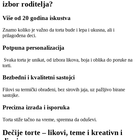
izbor roditelja?
Više od 20 godina iskustva
Znamo koliko je važno da torta bude i lepa i ukusna, ali i
prilagođena deci.
Potpuna personalizacija
Svaka torta je unikat, od izbora likova, boja i oblika do poruke na
torti.
Bezbedni i kvalitetni sastojci
Filovi su termički obrađeni, bez sirovih jaja, uz pažljivo birane
sastojke.
Precizna izrada i isporuka
Torta stiže tačno na vreme, spremna da oduševi.
Dečije torte – likovi, teme i kreativn
i