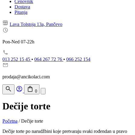
Cenovnik
Dostava
Pitanja
Lava Tolstoja 13a, Pančevo
Pon-Ned 07-22h
013 252 15 45
•
064 267 72 76
•
066 252 154
prodaja@ancikolaci.com
0
Dečije torte
Početna
/
Dečije torte
Dečije torte po narudžbini koje pretvaraju svaki rođendan u pravo