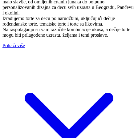
malo slavlje, od omiljenih crtanih junaka do potpuno
personalizovanih dizajna za decu svih uzrasta u Beogradu, Pančevu
i okolini.
Izrađujemo torte za decu po narudžbini, uključujući dečije
rođendanske torte, tematske torte i torte sa likovima.
Na raspolaganju su vam različite kombinacije ukusa, a dečije torte
mogu biti prilagođene uzrastu, željama i temi proslave.
Prikaži više