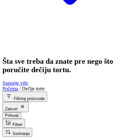
Šta sve treba da znate pre nego što
poručite dečiju tortu.
Saznajte više
Početna
/
Dečije torte
Filtriraj proizvode
Zatvori
Prihvati
Filteri
Sortiranje