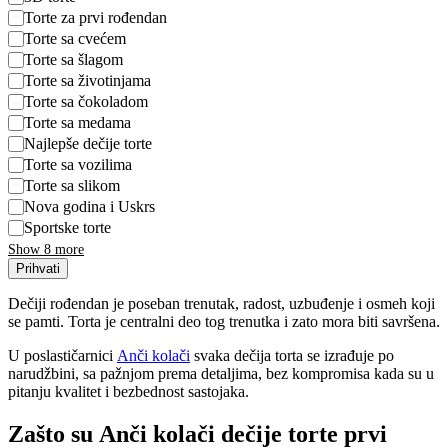
Torte za prvi rođendan
Torte sa cvećem
Torte sa šlagom
Torte sa životinjama
Torte sa čokoladom
Torte sa medama
Najlepše dečije torte
Torte sa vozilima
Torte sa slikom
Nova godina i Uskrs
Sportske torte
Show 8 more
Prihvati
Dečiji rođendan je poseban trenutak, radost, uzbuđenje i osmeh koji
se pamti. Torta je centralni deo tog trenutka i zato mora biti savršena.
U poslastičarnici
Anči kolači
svaka dečija torta se izrađuje po
narudžbini, sa pažnjom prema detaljima, bez kompromisa kada su u
pitanju kvalitet i bezbednost sastojaka.
Zašto su Anči kolači dečije torte prvi