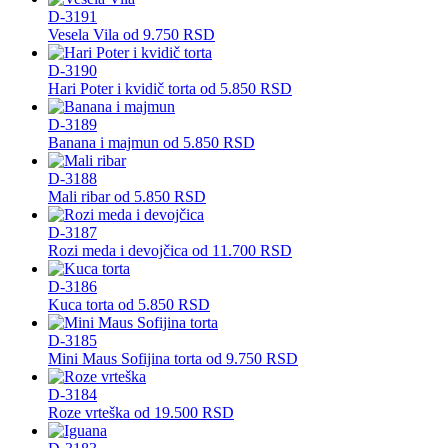
D-3191
Vesela Vila
od
9.750
RSD
D-3190
Hari Poter i kvidič torta
od
5.850
RSD
D-3189
Banana i majmun
od
5.850
RSD
D-3188
Mali ribar
od
5.850
RSD
D-3187
Rozi meda i devojčica
od
11.700
RSD
D-3186
Kuca torta
od
5.850
RSD
D-3185
Mini Maus Sofijina torta
od
9.750
RSD
D-3184
Roze vrteška
od
19.500
RSD