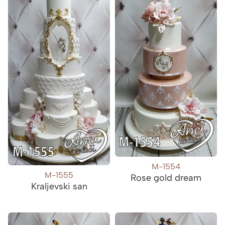
M-1554
M-1555
Rose gold dream
Kraljevski san