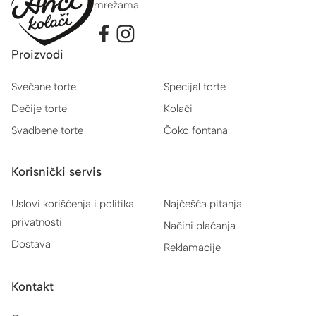
mrežama
Proizvodi
Svečane torte
Specijal torte
Dečije torte
Kolači
Svadbene torte
Čoko fontana
Korisnički servis
Uslovi korišćenja i politika
Najčešća pitanja
privatnosti
Načini plaćanja
Dostava
Reklamacije
Kontakt