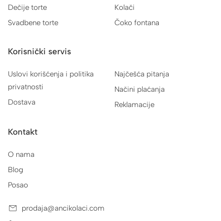
Dečije torte
Kolači
Svadbene torte
Čoko fontana
Korisnički servis
Uslovi korišćenja i politika
Najčešća pitanja
privatnosti
Načini plaćanja
Dostava
Reklamacije
Kontakt
O nama
Blog
Posao
prodaja@ancikolaci.com