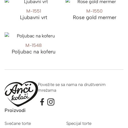
M-1551
M-1550
Ljubavni vrt
Rose gold mermer
M-1548
Poljubac na koferu
Povežite se sa nama na društvenim
mrežama
Proizvodi
Svečane torte
Specijal torte