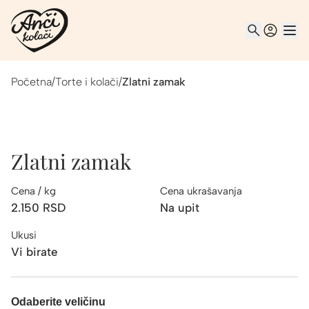
Početna
/
Torte i kolači
/
Zlatni zamak
Zlatni zamak
Cena / kg
Cena ukrašavanja
2.150
RSD
Na upit
Ukusi
Vi birate
Odaberite veličinu