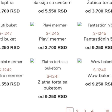
 leptira
Saksija sa cvećem
Žabica tort
od
od
3.700
RSD
5.550
RSD
3.700
RS
S-1247
S-1246
S-1245
ti buket
Plavi mermer
Fantastičnih 
od
od
9.250
RSD
3.700
RSD
9.250
RS
S-1242
S-1240
alni mermer
Wow baloni
S-1241
Zlatna torta sa
od
5.550
RSD
9.250
RS
buketom
od
9.250
RSD
1
2
3
4
…
18