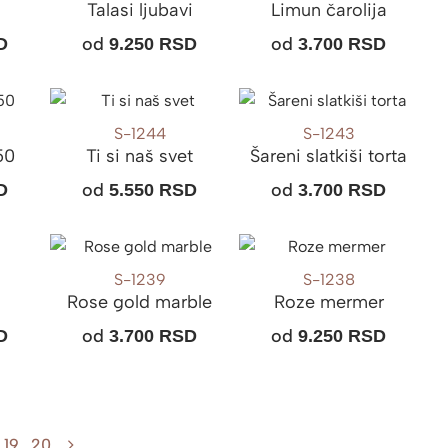
a
Talasi ljubavi
Limun čarolija
od
od
D
9.250
RSD
3.700
RSD
S-1244
S-1243
50
Ti si naš svet
Šareni slatkiši torta
od
od
D
5.550
RSD
3.700
RSD
S-1239
S-1238
Rose gold marble
Roze mermer
od
od
D
3.700
RSD
9.250
RSD
19
20