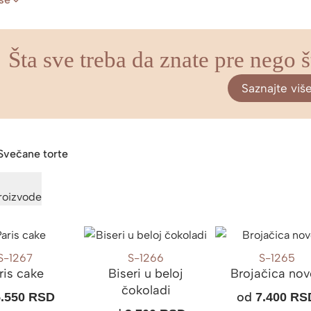
Šta sve treba da znate pre nego š
Saznajte viš
Svečane torte
proizvode
S-1267
S-1266
S-1265
ris cake
Biseri u beloj
Brojačica no
čokoladi
od
5.550
RSD
7.400
RS