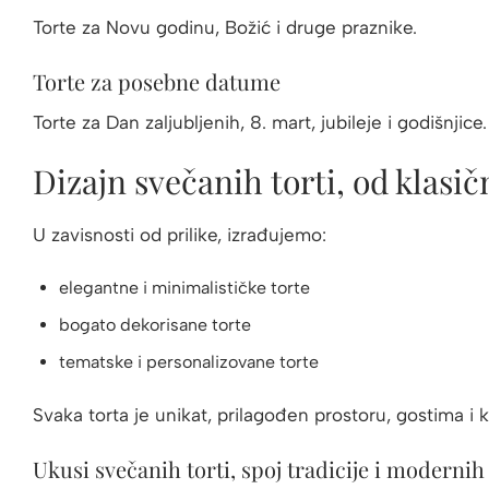
Torte za Novu godinu, Božić i druge praznike.
Torte za posebne datume
Torte za Dan zaljubljenih, 8. mart, jubileje i godišnjice.
Dizajn svečanih torti, od klas
U zavisnosti od prilike, izrađujemo:
elegantne i minimalističke torte
bogato dekorisane torte
tematske i personalizovane torte
Svaka torta je unikat, prilagođen prostoru, gostima i 
Ukusi svečanih torti, spoj tradicije i moderni