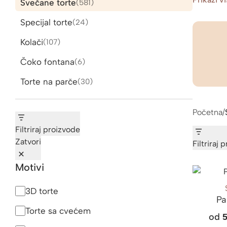
Svečane torte
581
581
proizvod
Specijal torte
24
24
proizvoda
Kolači
107
107
proizvoda
Čoko fontana
6
6
proizvoda
Torte na parče
30
30
proizvoda
Početna
/
Filtriraj proizvode
Zatvori
Filtriraj 
Motivi
Motivi
3D torte
Pa
Torte sa cvećem
od