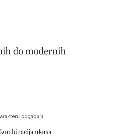
ičnih do modernih
karakteru događaja.
h kombinacija ukusa