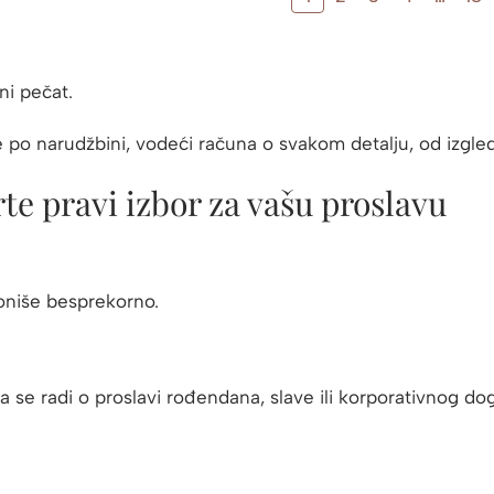
ni pečat.
o narudžbini, vodeći računa o svakom detalju, od izgleda i
rte pravi izbor za vašu proslavu
oniše besprekorno.
a se radi o proslavi rođendana, slave ili korporativnog do