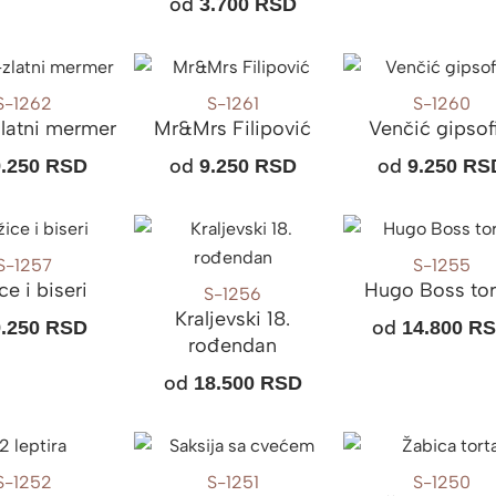
od
3.700
RSD
S-1262
S-1261
S-1260
latni mermer
Mr&Mrs Filipović
Venčić gipsof
od
od
9.250
RSD
9.250
RSD
9.250
RS
S-1257
S-1255
ce i biseri
Hugo Boss to
S-1256
Kraljevski 18.
od
9.250
RSD
14.800
R
rođendan
od
18.500
RSD
S-1252
S-1251
S-1250