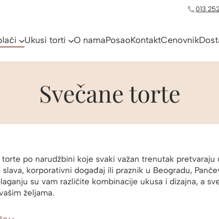
013 252
olači
Ukusi torti
O nama
Posao
Kontakt
Cenovnik
Dost
Svečane torte
torte po narudžbini koje svaki važan trenutak pretvaraju 
 slava, korporativni događaj ili praznik u Beogradu, Pančev
laganju su vam različite kombinacije ukusa i dizajna, a 
 vašim željama.
iše