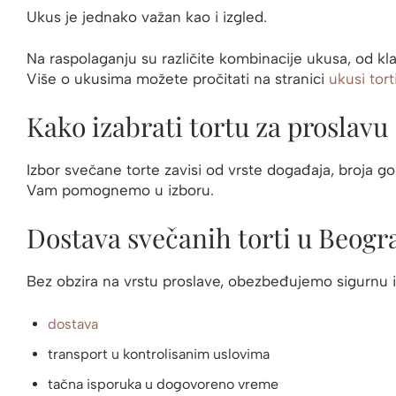
Ukus je jednako važan kao i izgled.
Na raspolaganju su različite kombinacije ukusa, od kl
Više o ukusima možete pročitati na stranici
ukusi torti
Kako izabrati tortu za proslavu
Izbor svečane torte zavisi od vrste događaja, broja go
Vam pomognemo u izboru.
Dostava svečanih torti u Beogr
Bez obzira na vrstu proslave, obezbeđujemo sigurnu 
dostava
transport u kontrolisanim uslovima
tačna isporuka u dogovoreno vreme