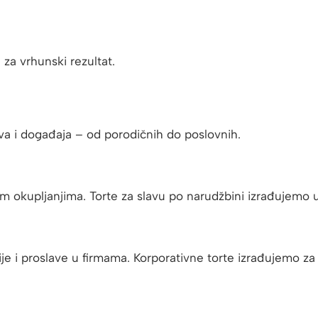
za vrhunski rezultat.
va i događaja – od porodičnih do poslovnih.
m okupljanjima. Torte za slavu po narudžbini izrađujemo u
e i proslave u firmama. Korporativne torte izrađujemo za