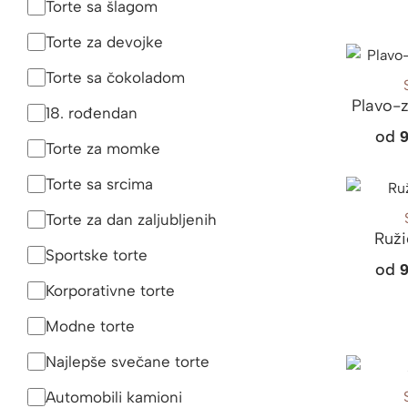
Torte sa šlagom
Torte za devojke
Torte sa čokoladom
Plavo-z
18. rođendan
od
Torte za momke
Torte sa srcima
Torte za dan zaljubljenih
Ruži
Sportske torte
od
Korporativne torte
Modne torte
Najlepše svečane torte
Automobili kamioni