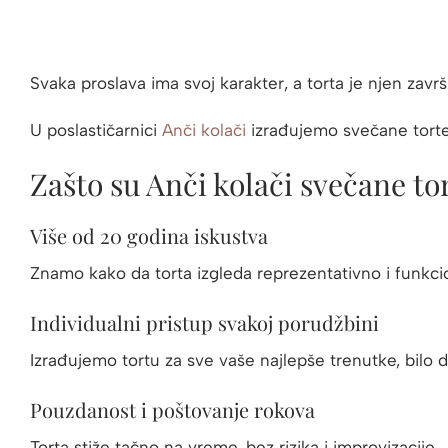
Svaka proslava ima svoj karakter, a torta je njen završ
U poslastičarnici
Anči kolači
izrađujemo svečane torte p
Zašto su Anči kolači svečane to
Više od 20 godina iskustva
Znamo kako da torta izgleda reprezentativno i funkci
Individualni pristup svakoj porudžbini
Izrađujemo tortu za sve vaše najlepše trenutke, bilo d
Pouzdanost i poštovanje rokova
Torta stiže tačno na vreme, bez rizika i improvizacije.