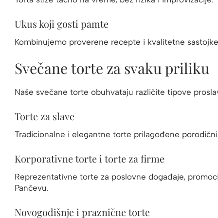
Ukus koji gosti pamte
Kombinujemo proverene recepte i kvalitetne sastojke 
Svečane torte za svaku priliku
Naše svečane torte obuhvataju različite tipove prosla
Torte za slave
Tradicionalne i elegantne torte prilagođene porodični
Korporativne torte i torte za firme
Reprezentativne torte za poslovne događaje, promocij
Pančevu.
Novogodišnje i praznične torte