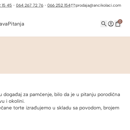
 15 45
•
064 267 72 76
•
066 252 154
prodaja@ancikolaci.com
0
ava
Pitanja
u događaj za pamćenje, bilo da je u pitanju porodična
u i okolini.
svečane torte izrađujemo u skladu sa povodom, brojem