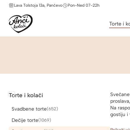
Lava Tolstoja 13a, Pančevo
Pon-Ned 07-22h
Torte i k
Svečane 
Torte i kolači
proslava,
Na raspo
Svadbene torte
652
652
gostiju i
proizvoda
Dečije torte
1069
1069
proizvoda
Prikaži v