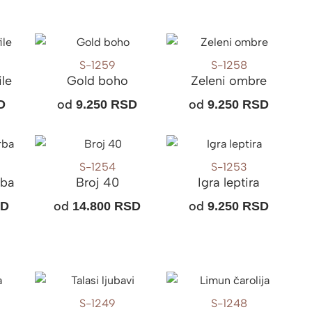
S-1259
S-1258
ile
Gold boho
Zeleni ombre
od
od
D
9.250
RSD
9.250
RSD
S-1254
S-1253
rba
Broj 40
Igra leptira
od
od
SD
14.800
RSD
9.250
RSD
S-1249
S-1248