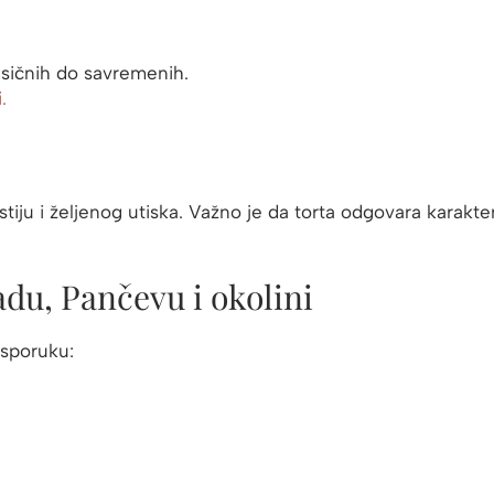
asičnih do savremenih.
.
stiju i željenog utiska. Važno je da torta odgovara karakte
adu, Pančevu i okolini
isporuku: