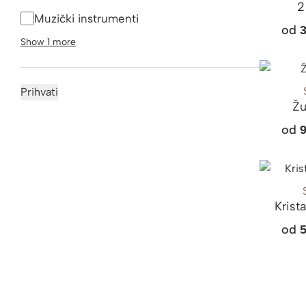
2
Muzički instrumenti
od
Show 1 more
Prihvati
Žu
od
Krist
od