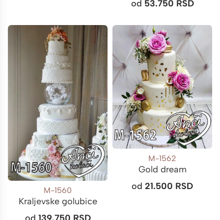
od
53.750
RSD
M-1562
Gold dream
od
21.500
RSD
M-1560
Kraljevske golubice
od
139.750
RSD