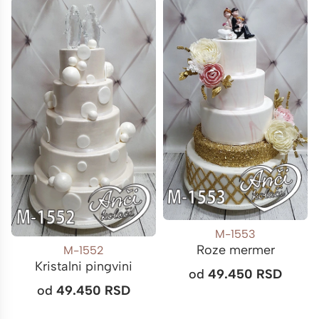
M-1553
Roze mermer
M-1552
Kristalni pingvini
od
49.450
RSD
od
49.450
RSD