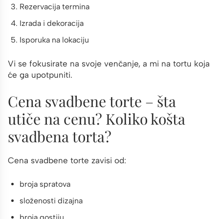
Rezervacija termina
Izrada i dekoracija
Isporuka na lokaciju
Vi se fokusirate na svoje venčanje, a mi na tortu koja
će ga upotpuniti.
Cena svadbene torte – šta
utiče na cenu? Koliko košta
svadbena torta?
Cena svadbene torte zavisi od:
broja spratova
složenosti dizajna
broja gostiju