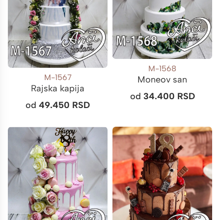
M-1568
M-1567
Moneov san
Rajska kapija
od
34.400
RSD
od
49.450
RSD