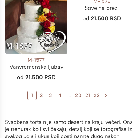
M-1578
Sove na brezi
od
21.500
RSD
M-1577
Vanvremenska ljubav
od
21.500
RSD
1
2
3
4
…
20
21
22
Svadbena torta nije samo desert na kraju večeri. Ona
je trenutak koji svi čekaju, detalj koji se fotografiše iz
svakog ugla i ukus koji gosti pamte dugo nakon