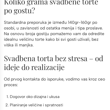
Koliko grama svadbene torte
po gostu?
Standardna preporuka je između 140gr-160gr po
osobi, u zavisnosti od ostatka menija i tipa proslave.
Na osnovu broja gostiju pomažemo vam da odredite
idealnu veličinu torte kako bi svi gosti uživali, bez
viška ili manjka.
Svadbena torta bez stresa – od
ideje do realizacije
Od prvog kontakta do isporuke, vodimo vas kroz ceo
proces:
Dogovor oko dizajna i ukusa
Planiranje veličine i spratnosti