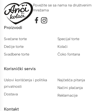
Povežite se sa nama na društvenim
mrežama
Proizvodi
Svečane torte
Specijal torte
Dečije torte
Kolači
Svadbene torte
Čoko fontana
Korisnički servis
Uslovi korišćenja i politika
Najčešća pitanja
privatnosti
Načini plaćanja
Dostava
Reklamacije
Kontakt