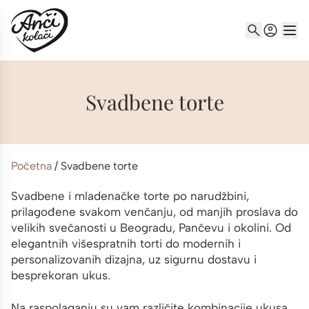
Svadbene torte
Početna
/
Svadbene torte
Svadbene i mladenačke torte po narudžbini,
prilagođene svakom venčanju, od manjih proslava do
velikih svečanosti u Beogradu, Pančevu i okolini. Od
elegantnih višespratnih torti do modernih i
personalizovanih dizajna, uz sigurnu dostavu i
besprekoran ukus.
Na raspolaganju su vam različite kombinacije ukusa,