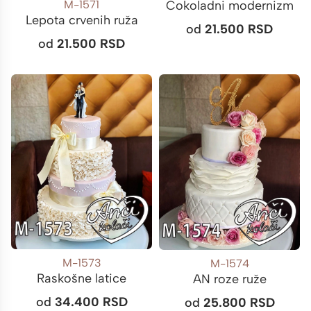
Čokoladni modernizm
M-1571
Lepota crvenih ruža
od
21.500
RSD
od
21.500
RSD
M-1573
M-1574
Raskošne latice
AN roze ruže
od
34.400
RSD
od
25.800
RSD