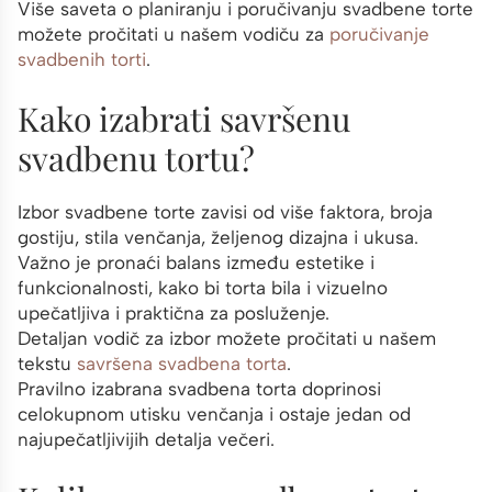
Više saveta o planiranju i poručivanju svadbene torte
možete pročitati u našem vodiču za
poručivanje
svadbenih torti
.
Kako izabrati savršenu
svadbenu tortu?
Izbor svadbene torte zavisi od više faktora, broja
gostiju, stila venčanja, željenog dizajna i ukusa.
Važno je pronaći balans između estetike i
funkcionalnosti, kako bi torta bila i vizuelno
upečatljiva i praktična za posluženje.
Detaljan vodič za izbor možete pročitati u našem
tekstu
savršena svadbena torta
.
Pravilno izabrana svadbena torta doprinosi
celokupnom utisku venčanja i ostaje jedan od
najupečatljivijih detalja večeri.