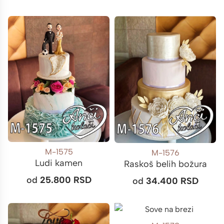
M-1575
M-1576
Ludi kamen
Raskoš belih božura
od
25.800
RSD
od
34.400
RSD