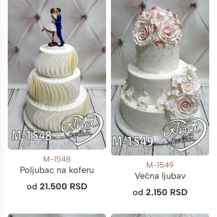
M-1548
M-1549
Poljubac na koferu
Večna ljubav
od
21.500
RSD
od
2.150
RSD