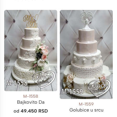
M-1558
Bajkovito Da
M-1559
Golubice u srcu
od
49.450
RSD