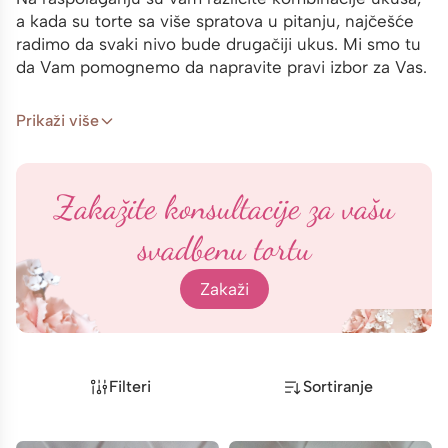
a kada su torte sa više spratova u pitanju, najčešće
radimo da svaki nivo bude drugačiji ukus. Mi smo tu
da Vam pomognemo da napravite pravi izbor za Vas.
Prikaži više
Zakažite konsultacije za vašu
svadbenu tortu
Zakaži
Filteri
Sortiranje