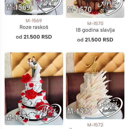
M-1569
M-1570
Roze raskoš
18 godina slavlja
od
21.500
RSD
od
21.500
RSD
M-1572