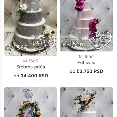
M-1566
M-1565
Put svile
Srebrna priča
od
53.750
RSD
od
34.400
RSD