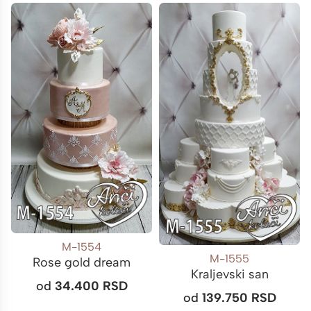
M-1554
M-1555
Rose gold dream
Kraljevski san
od
34.400
RSD
od
139.750
RSD