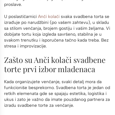
proslave.
U poslastičarnici
Anči kolači
svaka svadbena torta se
izrađuje po narudžbini (po vašem zahtevu), u skladu
sa stilom venčanja, brojem gostiju i vašim željama. Vi
dobijate tortu koja izgleda savršeno, stabilna je u
svakom trenutku i isporučena tačno kada treba. Bez
stresa i improvizacije.
Zašto su Anči kolači svadbene
torte prvi izbor mladenaca
Kada organizujete venčanje, svaki detalj mora da
funkcioniše besprekorno. Svadbena torta je jedan od
retkih elemenata gde se spajaju estetika, logistika i
ukus i zato je važno da imate pouzdanog partnera za
izradu svadbene torte za venčanje.