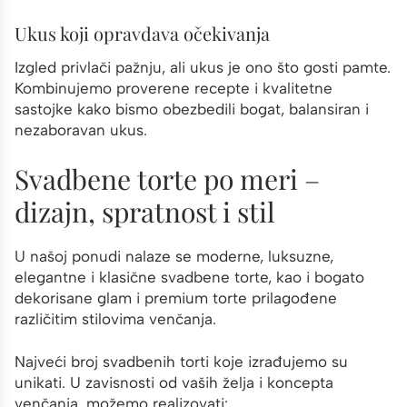
Ukus koji opravdava očekivanja
Izgled privlači pažnju, ali ukus je ono što gosti pamte.
Kombinujemo proverene recepte i kvalitetne
sastojke kako bismo obezbedili bogat, balansiran i
nezaboravan ukus.
Svadbene torte po meri –
dizajn, spratnost i stil
U našoj ponudi nalaze se moderne, luksuzne,
elegantne i klasične svadbene torte, kao i bogato
dekorisane glam i premium torte prilagođene
različitim stilovima venčanja.
Najveći broj svadbenih torti koje izrađujemo su
unikati. U zavisnosti od vaših želja i koncepta
venčanja, možemo realizovati: