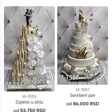
M-1557
Savršeni par
M-1556
Zajeno u stilu
od
86.000
RSD
od
53.750
RSD