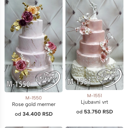
M-1551
M-1550
Ljubavni vrt
Rose gold mermer
od
53.750
RSD
od
34.400
RSD