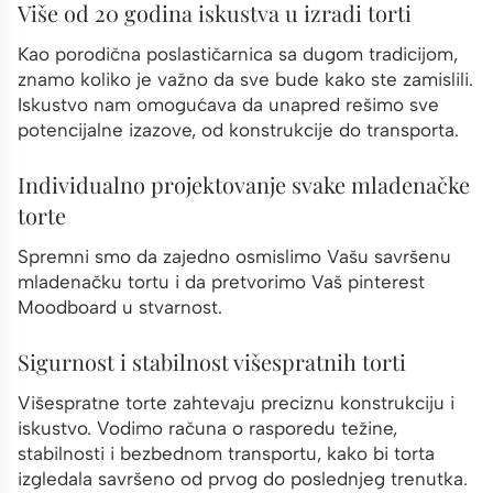
Više od 20 godina iskustva u izradi torti
Kao porodična poslastičarnica sa dugom tradicijom,
znamo koliko je važno da sve bude kako ste zamislili.
Iskustvo nam omogućava da unapred rešimo sve
potencijalne izazove, od konstrukcije do transporta.
Individualno projektovanje svake mladenačke
torte
Spremni smo da zajedno osmislimo Vašu savršenu
mladenačku tortu i da pretvorimo Vaš pinterest
Moodboard u stvarnost.
Sigurnost i stabilnost višespratnih torti
Višespratne torte zahtevaju preciznu konstrukciju i
iskustvo. Vodimo računa o rasporedu težine,
stabilnosti i bezbednom transportu, kako bi torta
izgledala savršeno od prvog do poslednjeg trenutka.