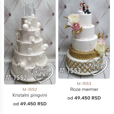
M-1553
Roze mermer
M-1552
Kristalni pingvini
od
49.450
RSD
od
49.450
RSD