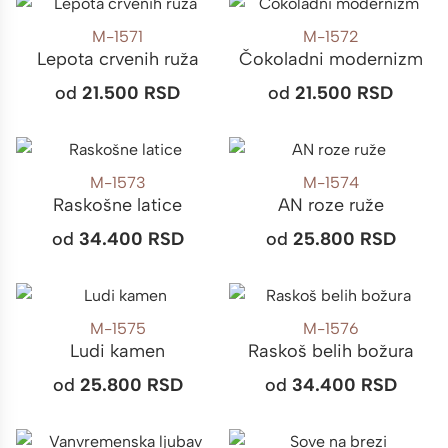
M-1571
M-1572
Lepota crvenih ruža
Čokoladni modernizm
od
21.500
RSD
od
21.500
RSD
M-1573
M-1574
Raskošne latice
AN roze ruže
od
34.400
RSD
od
25.800
RSD
M-1575
M-1576
Ludi kamen
Raskoš belih božura
od
25.800
RSD
od
34.400
RSD