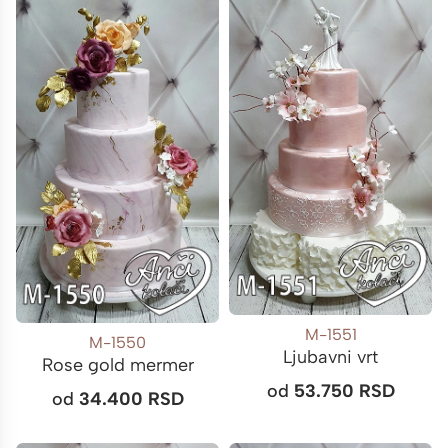
M-1551
M-1550
Ljubavni vrt
Rose gold mermer
od
53.750
RSD
od
34.400
RSD