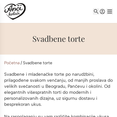
Svadbene torte
Početna
/
Svadbene torte
Svadbene i mladenačke torte po narudžbini,
prilagođene svakom venčanju, od manjih proslava do
velikih svečanosti u Beogradu, Pančevu i okolini. Od
elegantnih višespratnih torti do modernih i
personalizovanih dizajna, uz sigurnu dostavu i
besprekoran ukus.
Na raspolaganju su vam različite kombinacije ukusa,