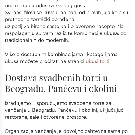
ona mora da oduševi svakog gosta.
Svi naši filovi se kuvaju na pari, od pravih jaja koja su
prethodno termički obrađena
uz pažljivo birane sastojke i proverene recepte. Na
raspolaganju su vam različite kombinacije ukusa, od
tradicionalnih do modernih.
Više o dostupnim kombinacijama i kategorijama
ukusa možete pročitati na stranici
ukusi torti
.
Dostava svadbenih torti u
Beogradu, Pančevu i okolini
Izrađujemo i isporučujemo svadbene torte za
venčanja u Beogradu, Pančevu i okolini, uključujući
restorane, sale i otvorene prostore.
Organizacija venčanja je dovoljno zahtevna sama po