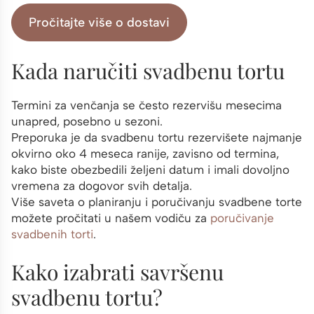
Pročitajte više o dostavi
Kada naručiti svadbenu tortu
Termini za venčanja se često rezervišu mesecima
unapred, posebno u sezoni.
Preporuka je da svadbenu tortu rezervišete najmanje
okvirno oko 4 meseca ranije, zavisno od termina,
kako biste obezbedili željeni datum i imali dovoljno
vremena za dogovor svih detalja.
Više saveta o planiranju i poručivanju svadbene torte
možete pročitati u našem vodiču za
poručivanje
svadbenih torti
.
Kako izabrati savršenu
svadbenu tortu?