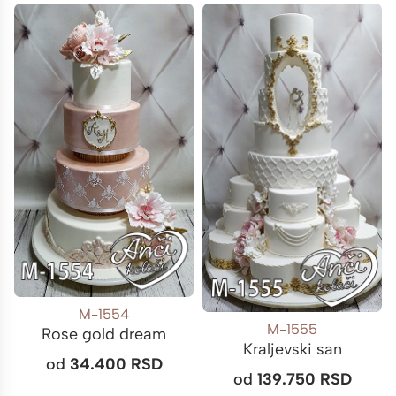
M-1554
M-1555
Rose gold dream
Kraljevski san
od
34.400
RSD
od
139.750
RSD