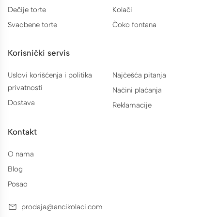
Dečije torte
Kolači
Svadbene torte
Čoko fontana
Korisnički servis
Uslovi korišćenja i politika
Najčešća pitanja
privatnosti
Načini plaćanja
Dostava
Reklamacije
Kontakt
O nama
Blog
Posao
prodaja@ancikolaci.com