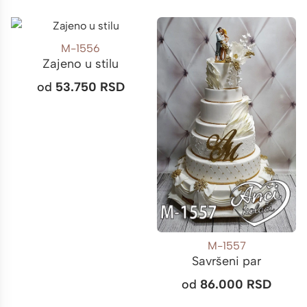
M-1556
Zajeno u stilu
od
53.750
RSD
M-1557
Savršeni par
od
86.000
RSD