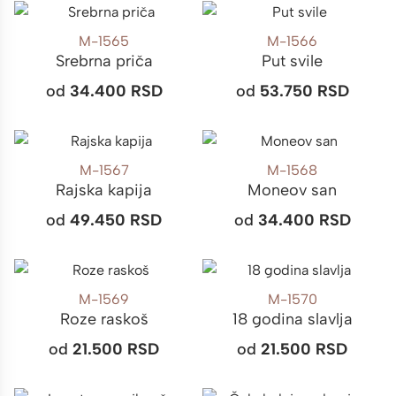
M-1565
M-1566
Srebrna priča
Put svile
od
34.400
RSD
od
53.750
RSD
M-1567
M-1568
Rajska kapija
Moneov san
od
49.450
RSD
od
34.400
RSD
M-1569
M-1570
Roze raskoš
18 godina slavlja
od
21.500
RSD
od
21.500
RSD