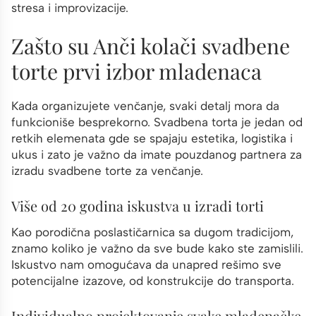
stresa i improvizacije.
Zašto su Anči kolači svadbene
torte prvi izbor mladenaca
Kada organizujete venčanje, svaki detalj mora da
funkcioniše besprekorno. Svadbena torta je jedan od
retkih elemenata gde se spajaju estetika, logistika i
ukus i zato je važno da imate pouzdanog partnera za
izradu svadbene torte za venčanje.
Više od 20 godina iskustva u izradi torti
Kao porodična poslastičarnica sa dugom tradicijom,
znamo koliko je važno da sve bude kako ste zamislili.
Iskustvo nam omogućava da unapred rešimo sve
potencijalne izazove, od konstrukcije do transporta.
Individualno projektovanje svake mladenačke