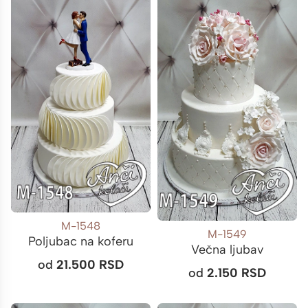
M-1548
M-1549
Poljubac na koferu
Večna ljubav
od
21.500
RSD
od
2.150
RSD