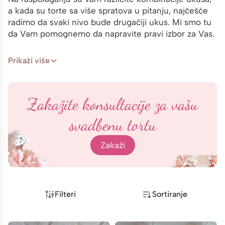
a kada su torte sa više spratova u pitanju, najčešće
radimo da svaki nivo bude drugačiji ukus. Mi smo tu
da Vam pomognemo da napravite pravi izbor za Vas.
Prikaži više
Zakažite konsultacije za vašu
svadbenu tortu
Zakaži
Filteri
Sortiranje