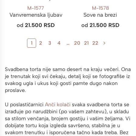
M-1577
M-1578
Vanvremenska ljubav
Sove na brezi
od
21.500
RSD
od
21.500
RSD
1
2
3
4
…
20
21
22
Svadbena torta nije samo desert na kraju večeri. Ona
je trenutak koji svi čekaju, detalj koji se fotografiše iz
svakog ugla i ukus koji gosti pamte dugo nakon
proslave.
U poslastičarnici
Anči kolači
svaka svadbena torta se
izrađuje po narudžbini (po vašem zahtevu), u skladu
sa stilom venčanja, brojem gostiju i vašim željama. Vi
dobijate tortu koja izgleda savršeno, stabilna je u
svakom trenutku i isporučena tačno kada treba. Bez