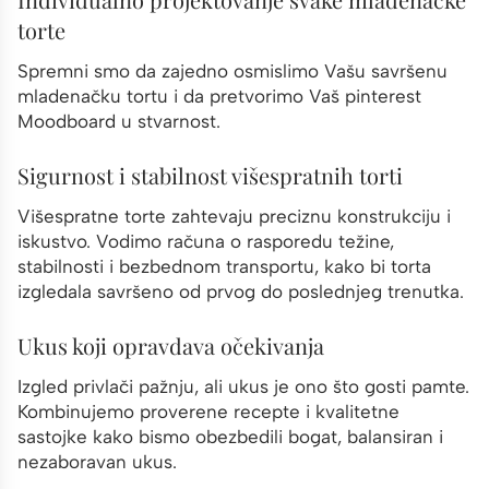
torte
Spremni smo da zajedno osmislimo Vašu savršenu
mladenačku tortu i da pretvorimo Vaš pinterest
Moodboard u stvarnost.
Sigurnost i stabilnost višespratnih torti
Višespratne torte zahtevaju preciznu konstrukciju i
iskustvo. Vodimo računa o rasporedu težine,
stabilnosti i bezbednom transportu, kako bi torta
izgledala savršeno od prvog do poslednjeg trenutka.
Ukus koji opravdava očekivanja
Izgled privlači pažnju, ali ukus je ono što gosti pamte.
Kombinujemo proverene recepte i kvalitetne
sastojke kako bismo obezbedili bogat, balansiran i
nezaboravan ukus.