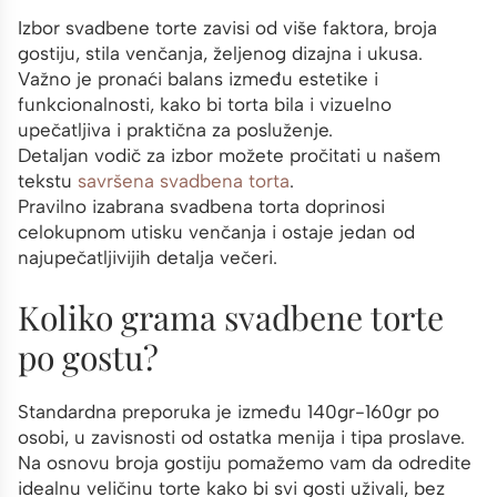
Izbor svadbene torte zavisi od više faktora, broja
gostiju, stila venčanja, željenog dizajna i ukusa.
Važno je pronaći balans između estetike i
funkcionalnosti, kako bi torta bila i vizuelno
upečatljiva i praktična za posluženje.
Detaljan vodič za izbor možete pročitati u našem
tekstu
savršena svadbena torta
.
Pravilno izabrana svadbena torta doprinosi
celokupnom utisku venčanja i ostaje jedan od
najupečatljivijih detalja večeri.
Koliko grama svadbene torte
po gostu?
Standardna preporuka je između 140gr-160gr po
osobi, u zavisnosti od ostatka menija i tipa proslave.
Na osnovu broja gostiju pomažemo vam da odredite
idealnu veličinu torte kako bi svi gosti uživali, bez