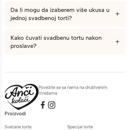
Da li mogu da izaberem više ukusa u
+
jednoj svadbenoj torti?
Kako čuvati svadbenu tortu nakon
+
proslave?
Povežite se sa nama na društvenim
mrežama
Proizvodi
Svečane torte
Specijal torte