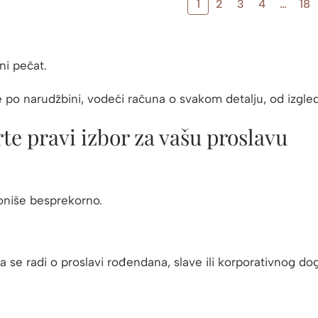
1
2
3
4
…
18
ni pečat.
o narudžbini, vodeći računa o svakom detalju, od izgleda i
rte pravi izbor za vašu proslavu
oniše besprekorno.
a se radi o proslavi rođendana, slave ili korporativnog do