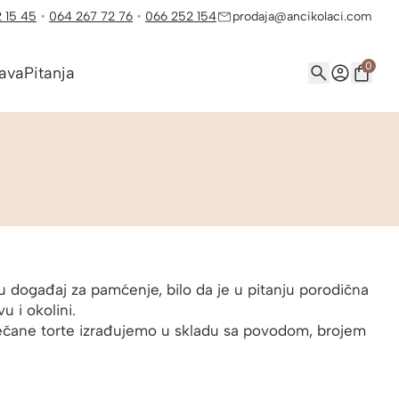
 15 45
•
064 267 72 76
•
066 252 154
prodaja@ancikolaci.com
0
ava
Pitanja
u događaj za pamćenje, bilo da je u pitanju porodična
u i okolini.
svečane torte izrađujemo u skladu sa povodom, brojem