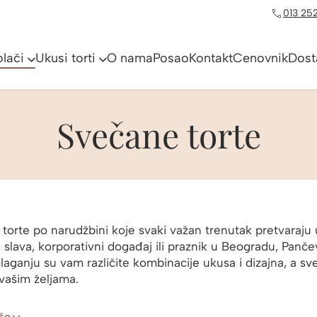
013 252
olači
Ukusi torti
O nama
Posao
Kontakt
Cenovnik
Dost
Svečane torte
torte po narudžbini koje svaki važan trenutak pretvaraju 
 slava, korporativni događaj ili praznik u Beogradu, Pančev
laganju su vam različite kombinacije ukusa i dizajna, a 
 vašim željama.
iše