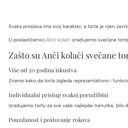
Svaka proslava ima svoj karakter, a torta je njen završ
U poslastičarnici
Anči kolači
izrađujemo svečane torte p
Zašto su Anči kolači svečane to
Više od 20 godina iskustva
Znamo kako da torta izgleda reprezentativno i funkci
Individualni pristup svakoj porudžbini
Izrađujemo tortu za sve vaše najlepše trenutke, bilo d
Pouzdanost i poštovanje rokova