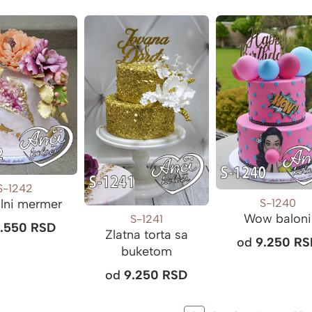
S-1242
S-1240
alni mermer
Wow baloni
S-1241
5.550
RSD
Zlatna torta sa
od
9.250
RS
buketom
od
9.250
RSD