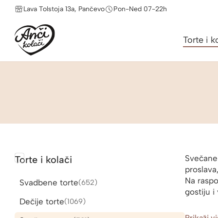
Lava Tolstoja 13a, Pančevo
Pon-Ned 07-22h
Torte i k
Svečane 
Torte i kolači
proslava,
Na raspo
Svadbene torte
652
652
gostiju i
proizvoda
Dečije torte
1069
1069
proizvoda
Prikaži v