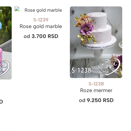
S-1239
Rose gold marble
od
3.700
RSD
S-1238
Roze mermer
od
9.250
RSD
D