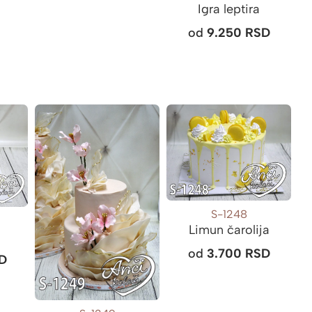
Igra leptira
od
9.250
RSD
S-1248
Limun čarolija
a
od
3.700
RSD
D