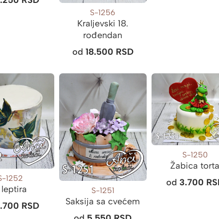
S-1256
Kraljevski 18.
rođendan
od
18.500
RSD
S-1250
Žabica tort
S-1252
od
3.700
RS
 leptira
S-1251
Saksija sa cvećem
3.700
RSD
od
5.550
RSD