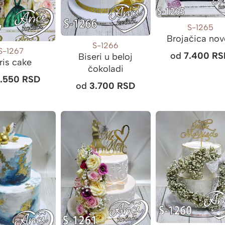
S-1265
Brojačica no
S-1266
S-1267
od
7.400
RS
Biseri u beloj
ris cake
čokoladi
5.550
RSD
od
3.700
RSD