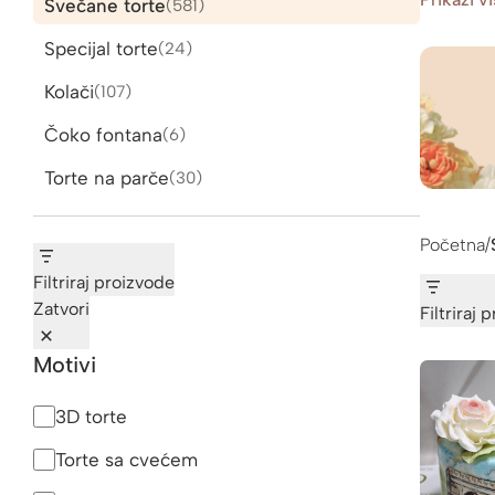
Svečane torte
581
581
proizvod
Specijal torte
24
24
proizvoda
Kolači
107
107
proizvoda
Čoko fontana
6
6
proizvoda
Torte na parče
30
30
proizvoda
Početna
/
Filtriraj proizvode
Zatvori
Filtriraj 
Motivi
Motivi
3D torte
Torte sa cvećem