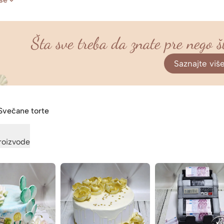
Šta sve treba da znate pre nego š
Saznajte viš
Svečane torte
proizvode