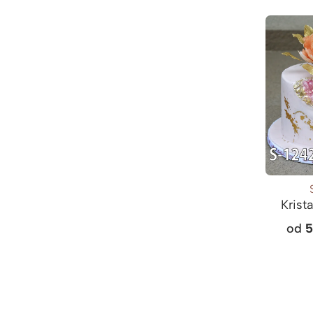
Krist
od