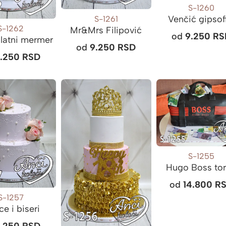
S-1260
Venčić gipsof
S-1261
S-1262
Mr&Mrs Filipović
od
9.250
RS
latni mermer
od
9.250
RSD
9.250
RSD
S-1255
Hugo Boss to
od
14.800
R
S-1257
ce i biseri
9.250
RSD