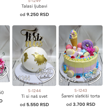
S-1249
Talasi ljubavi
od
9.250
RSD
S-1243
S-1244
50
Šareni slatkiši torta
Ti si naš svet
D
od
3.700
RSD
od
5.550
RSD