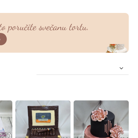
to poručite svečanu tortu.
e