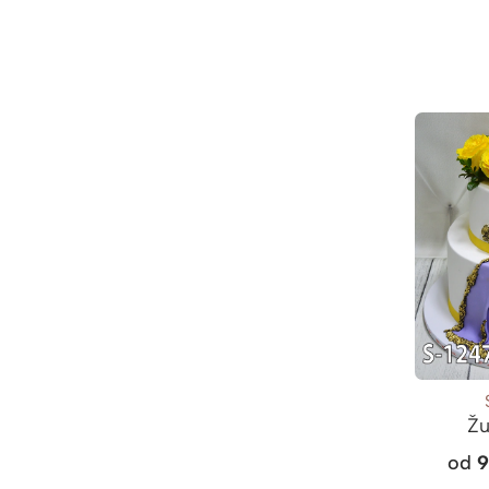
Žu
od