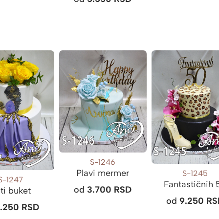
S-1246
Plavi mermer
S-1245
S-1247
Fantastičnih 
od
3.700
RSD
ti buket
od
9.250
RS
9.250
RSD