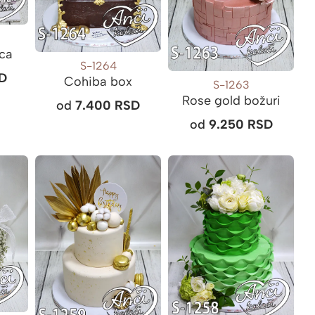
vca
S-1264
D
Cohiba box
S-1263
Rose gold božuri
od
7.400
RSD
od
9.250
RSD