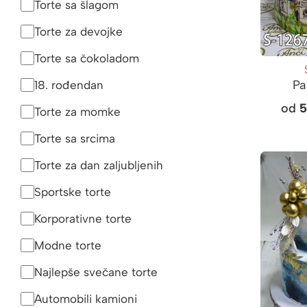
Torte sa šlagom
Torte za devojke
Torte sa čokoladom
Pa
18. rođendan
od
Torte za momke
Torte sa srcima
Torte za dan zaljubljenih
Sportske torte
Korporativne torte
Modne torte
Najlepše svečane torte
Automobili kamioni