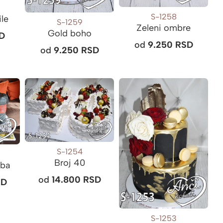
S-1258
ile
S-1259
Zeleni ombre
Gold boho
D
od
9.250
RSD
od
9.250
RSD
S-1254
Broj 40
rba
od
14.800
RSD
SD
S-1253