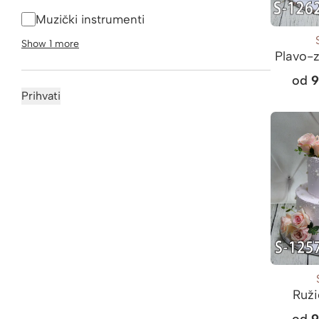
Muzički instrumenti
Show 1 more
Plavo-z
od
Prihvati
Ruži
od