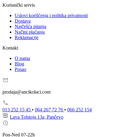
Korisnički servis
Uslovi korišćenja i politika privatnosti
Dostava
Najčešća pitanja
Načini plaćanja
Reklamacije
Kontakt
O nama
Blog
Posao
prodaja@ancikolaci.com
013 252 15 45
•
064 267 72 76
•
066 252 154
Lava Tolstoja 13a, Pančevo
Pon-Ned 07-22h