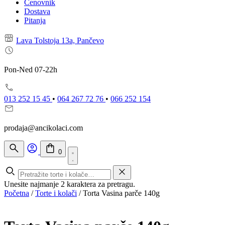
Cenovnik
Dostava
Pitanja
Lava Tolstoja 13a, Pančevo
Pon-Ned 07-22h
013 252 15 45
•
064 267 72 76
•
066 252 154
prodaja@ancikolaci.com
0
Unesite najmanje 2 karaktera za pretragu.
Početna
/
Torte i kolači
/
Torta Vasina parče 140g