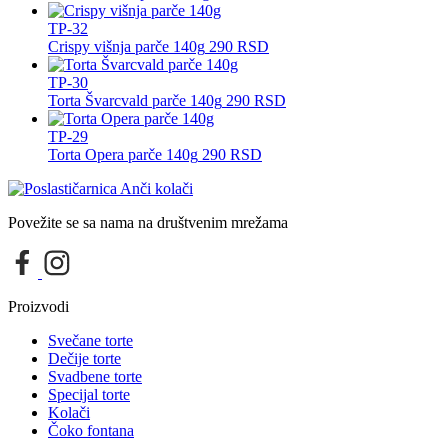
TP-32
Crispy višnja parče 140g
290
RSD
TP-30
Torta Švarcvald parče 140g
290
RSD
TP-29
Torta Opera parče 140g
290
RSD
Povežite se sa nama na društvenim mrežama
Proizvodi
Svečane torte
Dečije torte
Svadbene torte
Specijal torte
Kolači
Čoko fontana