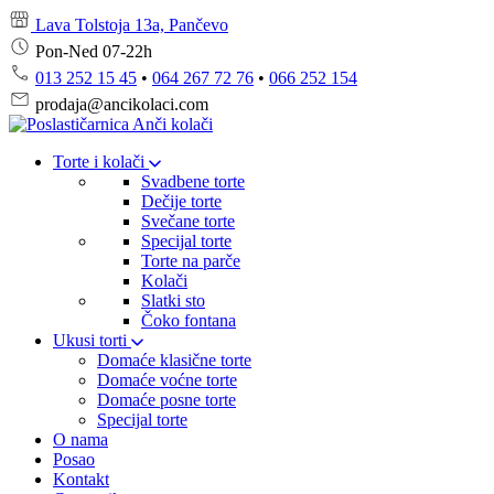
Lava Tolstoja 13a, Pančevo
Pon-Ned 07-22h
013 252 15 45
•
064 267 72 76
•
066 252 154
prodaja@ancikolaci.com
Torte i kolači
Svadbene torte
Dečije torte
Svečane torte
Specijal torte
Torte na parče
Kolači
Slatki sto
Čoko fontana
Ukusi torti
Domaće klasične torte
Domaće voćne torte
Domaće posne torte
Specijal torte
O nama
Posao
Kontakt