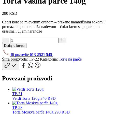
Torta Vasina parče 140g
290
RSD
Četiri kore sa mlevenim orahom – prskane narandžinim sokom i
premazane pomorandža nadevom – čoko krem sa poparenim
orasima i uljem narandže
Torta
Vasina
Dodaj u korpu
parče
140g
Ili pozovite
013 2521 545
količina
Šifra proizvoda:
TP-22
Kategorija:
Torte na parče
Povezani proizvodi
TP-31
Verdi Torta 120g
340
RSD
TP-28
Torta Moskva parče 140g
290
RSD