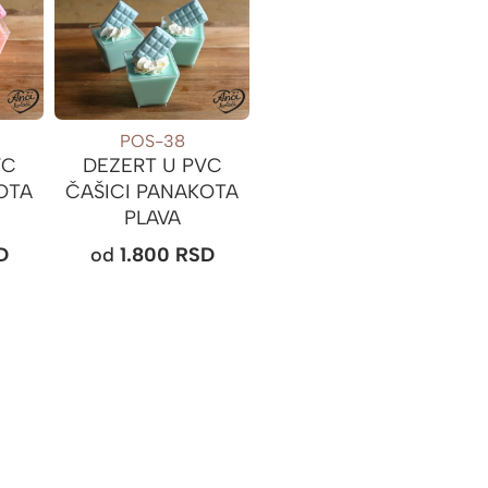
POS-38
VC
DEZERT U PVC
OTA
ČAŠICI PANAKOTA
PLAVA
D
od
1.800
RSD