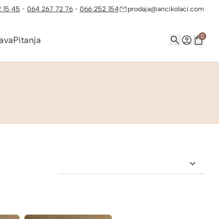
 15 45
•
064 267 72 76
•
066 252 154
prodaja@ancikolaci.com
0
ava
Pitanja