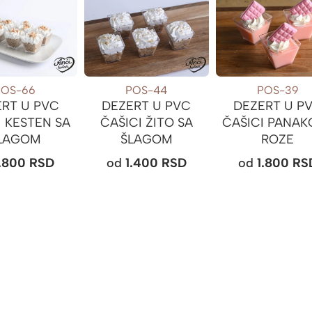
POS-66
POS-44
POS-39
ERT U PVC
DEZERT U PVC
DEZERT U P
I KESTEN SA
ČAŠICI ŽITO SA
ČAŠICI PANAK
LAGOM
ŠLAGOM
ROZE
1.800
RSD
od
1.400
RSD
od
1.800
RS