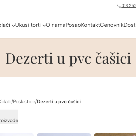
013 252
olači
Ukusi torti
O nama
Posao
Kontakt
Cenovnik
Dost
Dezerti u pvc čašici
Kolači
/
Poslastice
/
Dezerti u pvc čašici
proizvode