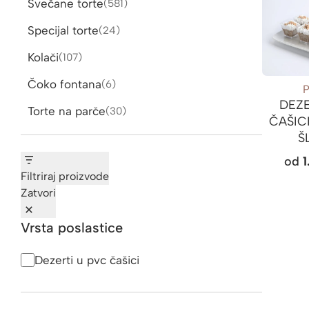
Svečane torte
581
581
proizvod
Specijal torte
24
24
proizvoda
Kolači
107
107
proizvoda
Čoko fontana
6
6
proizvoda
DEZ
Torte na parče
30
30
ČAŠIC
proizvoda
Š
od
Filtriraj proizvode
Zatvori
Vrsta poslastice
Vrsta
Dezerti u pvc čašici
poslastice