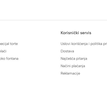
Korisnički servis
ecijal torte
Uslovi korišćenja i politika pr
lači
Dostava
oko fontana
Najčešća pitanja
Načini plaćanja
Reklamacije