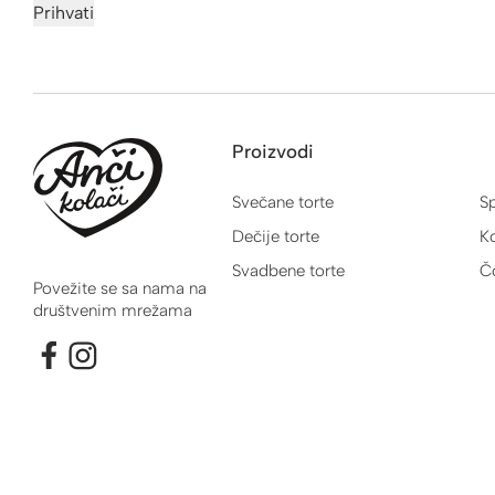
Prihvati
Proizvodi
Svečane torte
Sp
Dečije torte
Ko
Svadbene torte
Č
Povežite se sa nama na
društvenim mrežama