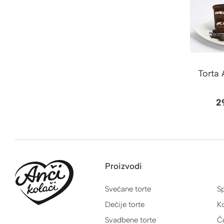
Torta 
2
Proizvodi
Svečane torte
Sp
Dečije torte
Ko
Svadbene torte
Č