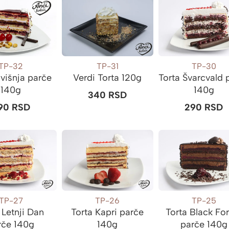
TP-30
TP-32
TP-31
Torta Švarcvald 
 višnja parče
Verdi Torta 120g
140g
140g
340
RSD
290
RSD
90
RSD
TP-27
TP-26
TP-25
 Letnji Dan
Torta Kapri parče
Torta Black Fo
rče 140g
140g
parče 140g