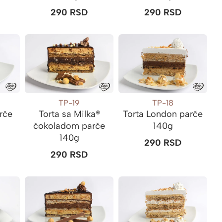
290
RSD
290
RSD
TP-19
TP-18
rče
Torta sa Milka®
Torta London parče
čokoladom parče
140g
140g
290
RSD
290
RSD