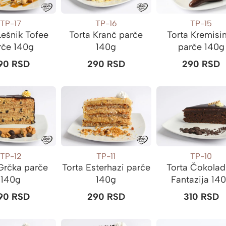
TP-17
TP-16
TP-15
Lešnik Tofee
Torta Kranč parče
Torta Kremis
rče 140g
140g
parče 140g
90
RSD
290
RSD
290
RSD
TP-12
TP-11
TP-10
Grčka parče
Torta Esterhazi parče
Torta Čokola
140g
140g
Fantazija 14
90
RSD
290
RSD
310
RSD