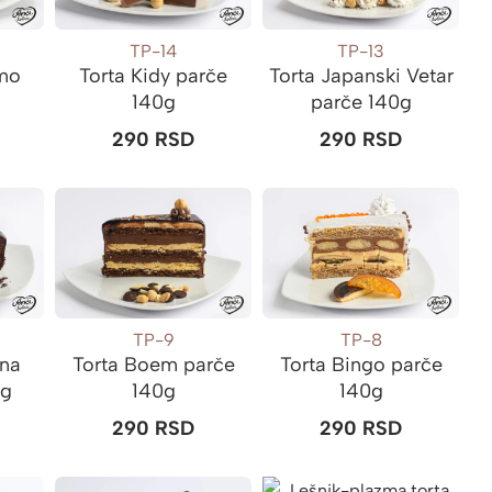
TP-14
TP-13
imo
Torta Kidy parče
Torta Japanski Vetar
140g
parče 140g
290
RSD
290
RSD
TP-9
TP-8
dna
Torta Boem parče
Torta Bingo parče
0g
140g
140g
290
RSD
290
RSD