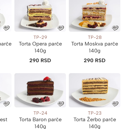
TP-29
TP-28
parče
Torta Opera parče
Torta Moskva parče
140g
140g
290
RSD
290
RSD
TP-24
TP-23
rest
Torta Baron parče
Torta Žerbo parče
140g
140g