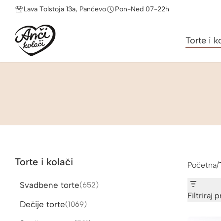
Lava Tolstoja 13a, Pančevo
Pon-Ned 07-22h
Torte i k
Torte i kolači
Početna
/
Svadbene torte
652
652
proizvoda
Filtriraj 
Dečije torte
1069
1069
proizvoda