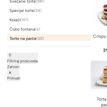
Svečane torte
581
581
proizvod
Specijal torte
24
24
proizvoda
Kolači
107
107
proizvoda
Čoko fontana
6
6
proizvoda
Crispy
Torte na parče
30
30
proizvoda
2
Filtriraj proizvode
Zatvori
Prihvati
Torta
pa