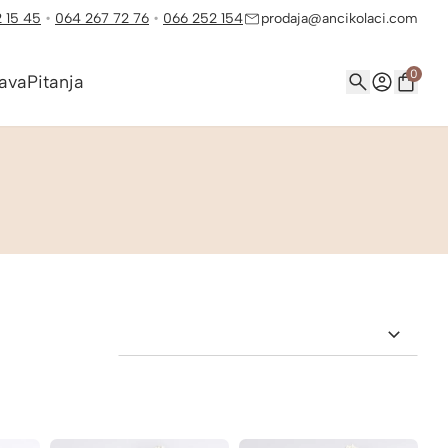
 15 45
•
064 267 72 76
•
066 252 154
prodaja@ancikolaci.com
0
ava
Pitanja