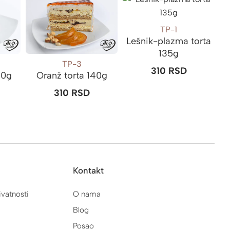
TP-1
Lešnik-plazma torta
135g
TP-3
310
RSD
30g
Oranž torta 140g
310
RSD
Kontakt
ivatnosti
O nama
Blog
Posao