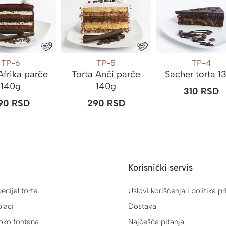
TP-6
TP-5
TP-4
Afrika parče
Torta Anči parče
Sacher torta 1
140g
140g
310
RSD
90
RSD
290
RSD
Korisnički servis
ecijal torte
Uslovi korišćenja i politika pr
lači
Dostava
oko fontana
Najčešća pitanja