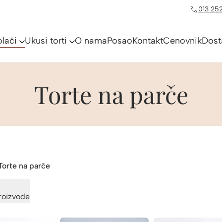
013 252
olači
Ukusi torti
O nama
Posao
Kontakt
Cenovnik
Dost
Torte na parče
Torte na parče
proizvode